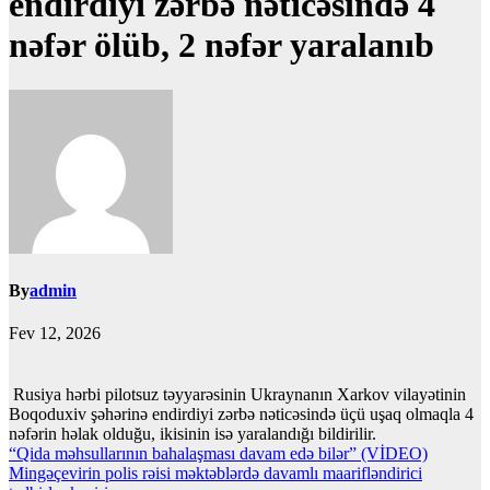
endirdiyi zərbə nəticəsində 4
nəfər ölüb, 2 nəfər yaralanıb
By
admin
Fev 12, 2026
Rusiya hərbi pilotsuz təyyarəsinin Ukraynanın Xarkov vilayətinin
Boqoduxiv şəhərinə endirdiyi zərbə nəticəsində üçü uşaq olmaqla 4
nəfərin həlak olduğu, ikisinin isə yaralandığı bildirilir.
Yazı
“Qida məhsullarının bahalaşması davam edə bilər” (VİDEO)
Mingəçevirin polis rəisi məktəblərdə davamlı maarifləndirici
naviqasiyası