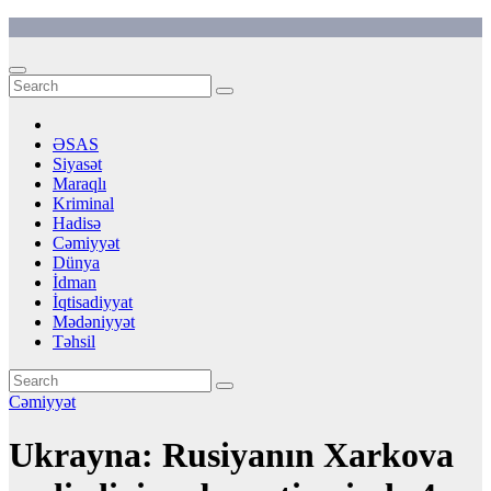
Skip
to
content
ƏSAS
Siyasət
Maraqlı
Kriminal
Hadisə
Cəmiyyət
Dünya
İdman
İqtisadiyyat
Mədəniyyət
Təhsil
Cəmiyyət
Ukrayna: Rusiyanın Xarkova