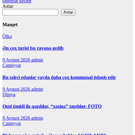
tədbirlər keçirir
Axtar
Axtar
Manşet
Ölkə
Ən çox turist bu rayona gedib
9 Avqust 2026
admin
Cəmiyyət
Bu səhvi edənlər yayda daha çox kommunal ödəniş edir
9 Avqust 2026
admin
Dünya
Qızıl ümidi ilə qazdılar, “xəzinə” tapdılar- FOTO
9 Avqust 2026
admin
Cəmiyyət