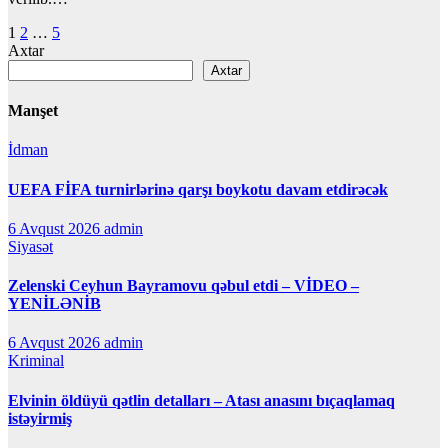
Posts
1
2
…
5
Axtar
pagination
Axtar
Manşet
İdman
UEFA FİFA turnirlərinə qarşı boykotu davam etdirəcək
6 Avqust 2026
admin
Siyasət
Zelenski Ceyhun Bayramovu qəbul etdi – VİDEO –
YENİLƏNİB
6 Avqust 2026
admin
Kriminal
Elvinin öldüyü qətlin detalları – Atası anasını bıçaqlamaq
istəyirmiş