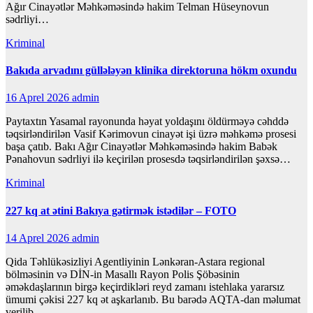
Ağır Cinayətlər Məhkəməsində hakim Telman Hüseynovun
sədrliyi…
Kriminal
Bakıda arvadını güllələyən klinika direktoruna hökm oxundu
16 Aprel 2026
admin
Paytaxtın Yasamal rayonunda həyat yoldaşını öldürməyə cəhddə
təqsirləndirilən Vasif Kərimovun cinayət işi üzrə məhkəmə prosesi
başa çatıb. Bakı Ağır Cinayətlər Məhkəməsində hakim Babək
Pənahovun sədrliyi ilə keçirilən prosesdə təqsirləndirilən şəxsə…
Kriminal
227 kq at ətini Bakıya gətirmək istədilər – FOTO
14 Aprel 2026
admin
Qida Təhlükəsizliyi Agentliyinin Lənkəran-Astara regional
bölməsinin və DİN-in Masallı Rayon Polis Şöbəsinin
əməkdaşlarının birgə keçirdikləri reyd zamanı istehlaka yararsız
ümumi çəkisi 227 kq ət aşkarlanıb. Bu barədə AQTA-dan məlumat
verilib.…