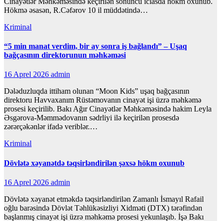
Cinayətlər Məhkəməsində keçirilən sonuncu iclasda hökm oxunub.
Hökmə əsasən, R.Cəfərov 10 il müddətində…
Kriminal
“5 min manat verdim, bir ay sonra iş bağlandı” – Uşaq
bağçasının direktorunun məhkəməsi
16 Aprel 2026
admin
Dələduzluqda ittiham olunan “Moon Kids” uşaq bağçasının
direktoru Havvaxanım Rüstəmovanın cinayət işi üzrə məhkəmə
prosesi keçirilib. Bakı Ağır Cinayətlər Məhkəməsində hakim Leyla
Əsgərova-Məmmədovanın sədrliyi ilə keçirilən prosesdə
zərərçəkənlər ifadə veriblər.…
Kriminal
Dövlətə xəyanətdə təqsirləndirilən şəxsə hökm oxunub
16 Aprel 2026
admin
Dövlətə xəyanət etməkdə təqsirləndirilən Zamanlı İsmayıl Rafail
oğlu barəsində Dövlət Təhlükəsizliyi Xidməti (DTX) tərəfindən
başlanmış cinayət işi üzrə məhkəmə prosesi yekunlaşıb. İşə Bakı