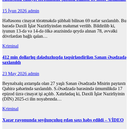
15 İyun 2026
admin
Həftəsonu cinayət törətməkdə şübhəli bilinən 69 nəfər saxlanılıb. Bu
barədə Daxili İşlər Nazirliyindən məlumat verilib. Bildirilib ki,
iyunun 13-də və 14-də ölkə ərazisində qeydə alınan 78, əvvəlki
dövrlərdən bağlı qalan…
Kriminal
412 min dollarlıq dələduzluqda təqsirləndirilən Sənan Əsədzadə
saxlanıldı
23 May 2026
admin
Beynəlxalq axtarışda olan 27 yaşlı Sənan Əsədzadə Misirin paytaxtı
Qahirə şəhərində saxlanılıb. S.Əsədzadə barəsində ümumilikdə 17
epizod üzrə cinayət işi açılıb. Xatırladaq ki, Daxili İşlər Nazirliyinin
(DİN) 2025-ci ilin noyabrında…
Kriminal
Xəzər rayonunda soyğunçuluq edən şəxs həbs edildi – VİDEO