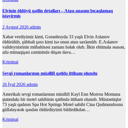
Elvinin öldüyü qətlin detalları – Atası anasını bıçaqlamaq
istəyirmiş
2 Avqust 2026
admin
Xəbər verdiyimiz kimi, Goranboyda 33 yaşlı Elvin Aslanov
öldürülüb, şübhəli şəxs kimi isə onun atası saxlanılıb. E.Aslanov
valideynlərinin mübahisəsi zamanı həlak olub. İlkin ehtimala əsasən,
ailə münaqişəsi zəminində düşən dava…
Kriminal
Sevgi romanlarının müəllifi qətldə ittiham olundu
26 İyul 2026
admin
Amerikalı sevgi romanlarının müəllifi Kayl Enn Morrou Montana
ştatındakı bir motel sahibinin qətlində ittiham olunub. Müstəntiqlər
73 yaşlı qadının Spa Hot Springs Motel sahibi Cina Qudmundsonu
güllələyərək qəsdən öldürdüyünü bildirdikdən…
Kriminal