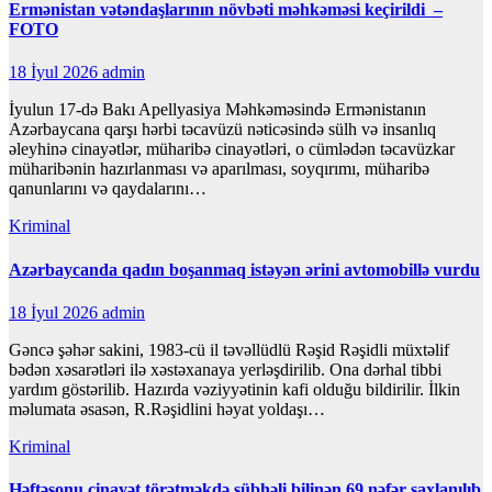
Ermənistan vətəndaşlarının növbəti məhkəməsi keçirildi –
FOTO
18 İyul 2026
admin
İyulun 17-də Bakı Apellyasiya Məhkəməsində Ermənistanın
Azərbaycana qarşı hərbi təcavüzü nəticəsində sülh və insanlıq
əleyhinə cinayətlər, müharibə cinayətləri, o cümlədən təcavüzkar
müharibənin hazırlanması və aparılması, soyqırımı, müharibə
qanunlarını və qaydalarını…
Kriminal
Azərbaycanda qadın boşanmaq istəyən ərini avtomobillə vurdu
18 İyul 2026
admin
Gəncə şəhər sakini, 1983-cü il təvəllüdlü Rəşid Rəşidli müxtəlif
bədən xəsarətləri ilə xəstəxanaya yerləşdirilib. Ona dərhal tibbi
yardım göstərilib. Hazırda vəziyyətinin kafi olduğu bildirilir. İlkin
məlumata əsasən, R.Rəşidlini həyat yoldaşı…
Kriminal
Həftəsonu cinayət törətməkdə şübhəli bilinən 69 nəfər saxlanılıb