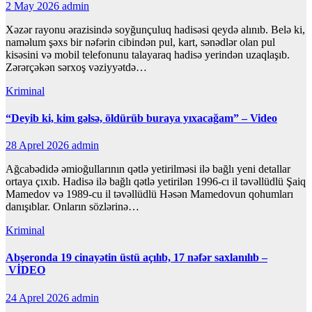
2 May 2026
admin
Xəzər rayonu ərazisində soyğunçuluq hadisəsi qeydə alınıb. Belə ki,
naməlum şəxs bir nəfərin cibindən pul, kart, sənədlər olan pul
kisəsini və mobil telefonunu talayaraq hadisə yerindən uzaqlaşıb.
Zərərçəkən sərxoş vəziyyətdə…
Kriminal
“Deyib ki, kim gəlsə, öldürüb buraya yıxacağam” – Video
28 Aprel 2026
admin
Ağcabədidə əmioğullarının qətlə yetirilməsi ilə bağlı yeni detallar
ortaya çıxıb. Hadisə ilə bağlı qətlə yetirilən 1996-cı il təvəllüdlü Şaiq
Mamedov və 1989-cu il təvəllüdlü Həsən Mamedovun qohumları
danışıblar. Onların sözlərinə…
Kriminal
Abşeronda 19 cinayətin üstü açılıb, 17 nəfər saxlanılıb –
VİDEO
24 Aprel 2026
admin