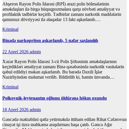
Abşeron Rayon Polis İdarəsi (RPİ) ərazi polis bölmələrinin
əməkdaşları ilə birgə hüquqpozmalara qarşı növbəti əməliyyat və
profilaktik tədbirlər keçirib. Tədbirlər zamanı narkotik maddələrin
qanunsuz dövriyyəsi ilə əlaqədar 13 fakt aşkarlanıb.…
Kriminal
Binədə narkopriton aşkarlanıb, 5 nəfər saxlanılıb
22 Aprel 2026
admin
Xəzər Rayon Polis İdarəsi 3-cü Polis Şöbəsinin əməkdaşlarının
keçirdikləri əməliyyat zamanı Binə qəsəbəsində narkotik vasitələrin
qəbul edildiyi məkan aşkarlanıb. Bu barədə Daxili İşlər
Nazirliyindən məlumat verilib. Bildirilib ki, həmin ünvanda…
Kriminal
Polkovnik-leytenantın oğlunu öldürənə hökm oxundu
18 Aprel 2026
admin
Gəncədə məktəblini qətlə yetirməkdə ittiham edilən Rihat Cəfərovun
cinayət işi üzrə məhkəmə araşdırması başa çatıb. Gəncə Ağır