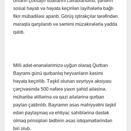
onların çoxsaylı suallarını cavablandırıb, şəhərin
sosial həyatı və həyata keçirilən layihələrlə bağlı
fikir mübadiləsi aparıb. Görüş iştirakçılar tərəfindən
maraqla qarşılanıb və səmimi müzakirələrlə yadda
qalıb.
Milli adət-ənənələrimizə uyğun olaraq Qurban
Bayramı günü qurbanlıq heyvanların kəsimi
həyata keçirilib. Təşkil olunan xeyriyyə aksiyası
çərçivəsində 500 nəfərə yaxın şəhid ailəsinə,
müharibə əlillərinə və qazi ailələrinə qurban
payları çatdırılıb. Bayramın əsas mahiyyətini təşkil
edən paylaşmaq və ehtiyac sahiblərinə dəstək
olmaq prinsipləri tədbirin əsas istiqamətlərindən
biri olub.