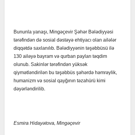
Bununla yanaşı, Mingəçevir Şəhər Bələdiyyəsi
tərəfindən də sosial dəstəyə ehtiyacı olan ailələr
diqqətdə saxlanılıb. Bələdiyyənin təşəbbüsü ilə
130 ailəyə bayram və qurban payları təqdim
olunub. Sakinlər tərəfindən yüksək
qiymətləndirilən bu təşəbbüs şəhərdə həmrəylik,
humanizm və sosial qayğının təzahürü kimi
dəyərləndirilib.
Esmira Hidayətova, Mingəçevir