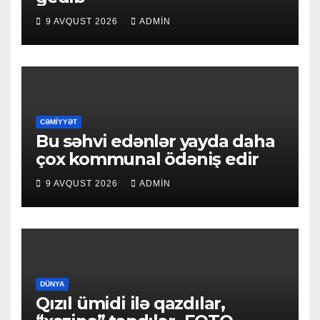
9 AVQUST 2026
ADMIN
CƏMIYYƏT
Bu səhvi edənlər yayda daha
çox kommunal ödəniş edir
9 AVQUST 2026
ADMIN
DÜNYA
Qızıl ümidi ilə qazdılar,