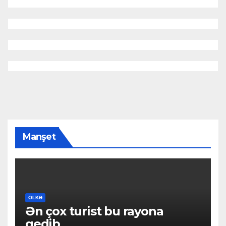
Manşet
ÖLKƏ
Ən çox turist bu rayona
gedib