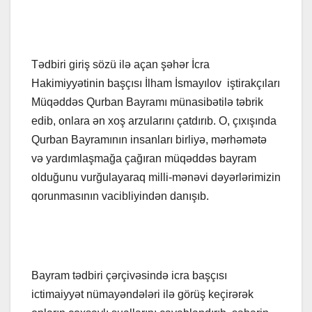
Tədbiri giriş sözü ilə açan şəhər İcra
Hakimiyyətinin başçısı İlham İsmayılov iştirakçıları
Müqəddəs Qurban Bayramı münasibətilə təbrik
edib, onlara ən xoş arzularını çatdırıb. O, çıxışında
Qurban Bayramının insanları birliyə, mərhəmətə
və yardımlaşmağa çağıran müqəddəs bayram
olduğunu vurğulayaraq milli-mənəvi dəyərlərimizin
qorunmasının vacibliyindən danışıb.
Bayram tədbiri çərçivəsində icra başçısı
ictimaiyyət nümayəndələri ilə görüş keçirərək