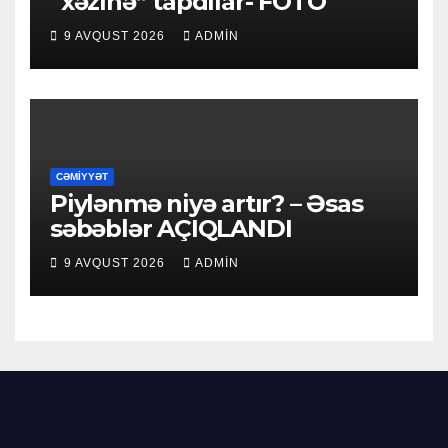
“xəzinə” tapdılar- FOTO
9 AVQUST 2026
ADMIN
CƏMIYYƏT
Piylənmə niyə artır? – Əsas
səbəblər AÇIQLANDI
9 AVQUST 2026
ADMIN