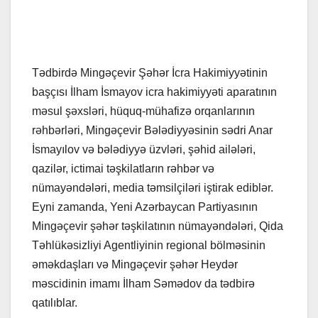
Tədbirdə Mingəçevir Şəhər İcra Hakimiyyətinin
başçısı İlham İsmayov icra hakimiyyəti aparatının
məsul şəxsləri, hüquq-mühafizə orqanlarının
rəhbərləri, Mingəçevir Bələdiyyəsinin sədri Anar
İsmayılov və bələdiyyə üzvləri, şəhid ailələri,
qazilər, ictimai təşkilatların rəhbər və
nümayəndələri, media təmsilçiləri iştirak ediblər.
Eyni zamanda, Yeni Azərbaycan Partiyasının
Mingəçevir şəhər təşkilatının nümayəndələri, Qida
Təhlükəsizliyi Agentliyinin regional bölməsinin
əməkdaşları və Mingəçevir şəhər Heydər
məscidinin imamı İlham Səmədov da tədbirə
qatılıblar.