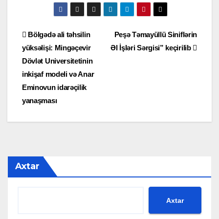
Yazı
Bölgədə ali təhsilin
Peşə Təmayüllü Siniflərin
yüksəlişi: Mingəçevir
Əl İşləri Sərgisi” keçirilib
naviqasiyası
Dövlət Universitetinin
inkişaf modeli və Anar
Eminovun idarəçilik
yanaşması
Axtar
Axtar