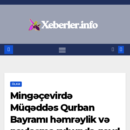
Skip
to
content
ÖLKƏ
Mingəçevirdə
Müqəddəs Qurban
Bayramı həmrəylik və