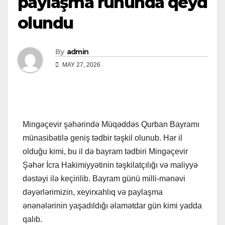
paylaşma ruhunda qeyd
olundu
By
admin
MAY 27, 2026
Mingəçevir şəhərində Müqəddəs Qurban Bayramı
münasibətilə geniş tədbir təşkil olunub. Hər il
olduğu kimi, bu il də bayram tədbiri Mingəçevir
Şəhər İcra Hakimiyyətinin təşkilatçılığı və maliyyə
dəstəyi ilə keçirilib. Bayram günü milli-mənəvi
dəyərlərimizin, xeyirxahlıq və paylaşma
ənənələrinin yaşadıldığı əlamətdar gün kimi yadda
qalıb.