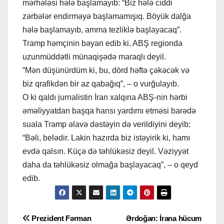
mərhələsi hələ başlamayıb: “Biz hələ ciddi
zərbələr endirməyə başlamamışıq. Böyük dalğa
hələ başlamayıb, amma tezliklə başlayacaq”.
Tramp həmçinin bəyan edib ki, ABŞ regionda
uzunmüddətli münaqişədə maraqlı deyil.
“Mən düşünürdüm ki, bu, dörd həftə çəkəcək və
biz qrafikdən bir az qabağıq”, – o vurğulayıb.
O ki qaldı jurnalistin İran xalqına ABŞ-nin hərbi
əməliyyatdan başqa hansı yardımı etməsi barədə
suala Tramp əlavə dəstəyin də verildiyini deyib:
“Bəli, belədir. Lakin hazırda biz istəyirik ki, hamı
evdə qalsın. Küçə də təhlükəsiz deyil. Vəziyyət
daha da təhlükəsiz olmağa başlayacaq”, – o qeyd
edib.
Yazı
Prezident Fərman
Ərdoğan: İrana hücum