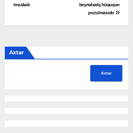
imzaladı
beynəlxalq hüququn
naviqasiyası
pozulmasıdır
Axtar
Axtar