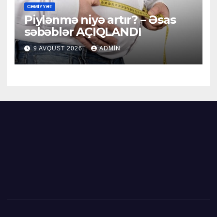
CƏMIYYƏT
Piylənmə niyə artır? – Əsas
səbəblər AÇIQLANDI
9 AVQUST 2026
ADMIN