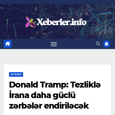
Skip
to
content
SIYASƏT
Donald Tramp: Tezliklə
İrana daha güclü
zərbələr endiriləcək