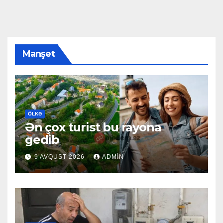
Manşet
ÖLKƏ
Ən çox turist bu rayona
gedib
9 AVQUST 2026
ADMIN