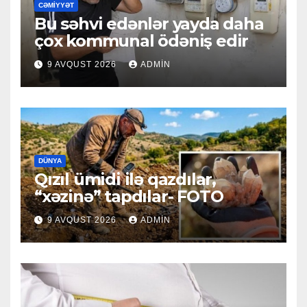
CƏMIYYƏT
Bu səhvi edənlər yayda daha
çox kommunal ödəniş edir
9 AVQUST 2026
ADMIN
DÜNYA
Qızıl ümidi ilə qazdılar,
“xəzinə” tapdılar- FOTO
9 AVQUST 2026
ADMIN