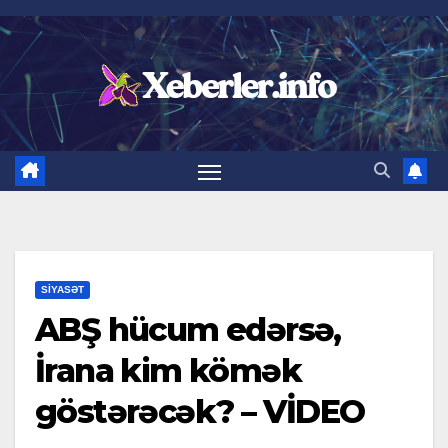
Skip
to
content
SIYASƏT
ABŞ hücum edərsə,
İrana kim kömək
göstərəcək? – VİDEO