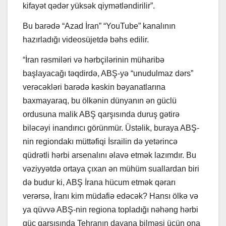
kifayət qədər yüksək qiymətləndirilir”.
Bu barədə “Azad İran” “YouTube” kanalının
hazırladığı videosüjetdə bəhs edilir.
“İran rəsmiləri və hərbçilərinin müharibə
başlayacağı təqdirdə, ABŞ-yə “unudulmaz dərs”
verəcəkləri barədə kəskin bəyanatlarına
baxmayaraq, bu ölkənin dünyanın ən güclü
ordusuna malik ABŞ qarşısında duruş gətirə
biləcəyi inandırıcı görünmür. Üstəlik, buraya ABŞ-
nin regiondakı müttəfiqi İsrailin də yetərincə
qüdrətli hərbi arsenalını əlavə etmək lazımdır. Bu
vəziyyətdə ortaya çıxan ən mühüm suallardan biri
də budur ki, ABŞ İrana hücum etmək qərarı
verərsə, İranı kim müdafiə edəcək? Hansı ölkə və
ya qüvvə ABŞ-nin regiona topladığı nəhəng hərbi
güc qarşısında Tehranın dayana bilməsi üçün ona