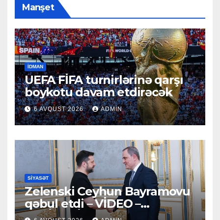
Manşet
İDMAN
UEFA FİFA turnirlərinə qarşı
boykotu davam etdirəcək
6 AVQUST 2026
ADMIN
SIYASƏT
Zelenski Ceyhun Bayramovu
qəbul etdi – VİDEO –
YENİLƏNİB