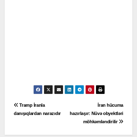
Yazı
Tramp İranla
İran hücuma
danışıqlardan narazıdır
hazırlaşır: Nüvə obyektləri
naviqasiyası
möhkəmləndirilir