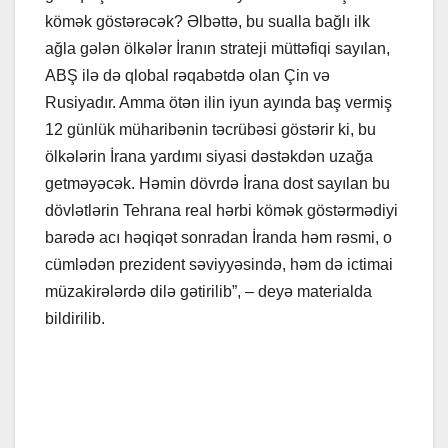
kömək göstərəcək? Əlbəttə, bu sualla bağlı ilk
ağla gələn ölkələr İranın strateji müttəfiqi sayılan,
ABŞ ilə də qlobal rəqabətdə olan Çin və
Rusiyadır. Amma ötən ilin iyun ayında baş vermiş
12 günlük müharibənin təcrübəsi göstərir ki, bu
ölkələrin İrana yardımı siyasi dəstəkdən uzağa
getməyəcək. Həmin dövrdə İrana dost sayılan bu
dövlətlərin Tehrana real hərbi kömək göstərmədiyi
barədə acı həqiqət sonradan İranda həm rəsmi, o
cümlədən prezident səviyyəsində, həm də ictimai
müzakirələrdə dilə gətirilib”, – deyə materialda
bildirilib.