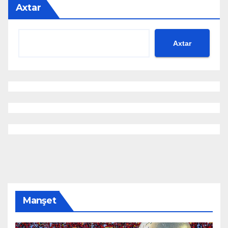
Axtar
Axtar
Manşet