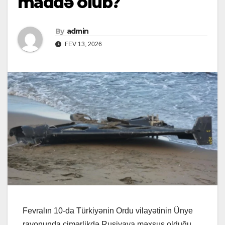
maddə olub?
By
admin
FEV 13, 2026
Fevralın 10-da Türkiyənin Ordu vilayətinin Ünye
rayonunda çimərlikdə Rusiyaya məxsus olduğu