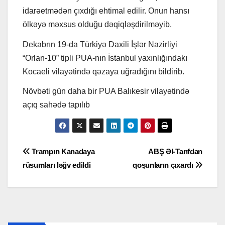
idarəetmədən çıxdığı ehtimal edilir. Onun hansı
ölkəyə məxsus olduğu dəqiqləşdirilməyib.
Dekabrın 19-da Türkiyə Daxili İşlər Nazirliyi
“Orlan-10” tipli PUA-nın İstanbul yaxınlığındakı
Kocaeli vilayətində qəzaya uğradığını bildirib.
Növbəti gün daha bir PUA Balıkesir vilayətində
açıq sahədə tapılıb
Yazı
Trampın Kanadaya
ABŞ Əl-Tanfdan
rüsumları ləğv edildi
qoşunların çıxardı
naviqasiyası