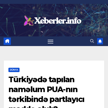
Skip
to
content
DÜNYA
Türkiyədə tapılan
naməlum PUA-nın
tərkibində partlayıcı