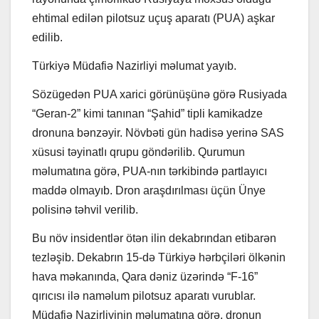
ehtimal edilən pilotsuz uçuş aparatı (PUA) aşkar
edilib.
Türkiyə Müdafiə Nazirliyi məlumat yayıb.
Sözügedən PUA xarici görünüşünə görə Rusiyada
“Geran-2” kimi tanınan “Şahid” tipli kamikadze
dronuna bənzəyir. Növbəti gün hadisə yerinə SAS
xüsusi təyinatlı qrupu göndərilib. Qurumun
məlumatına görə, PUA-nın tərkibində partlayıcı
maddə olmayıb. Dron araşdırılması üçün Ünye
polisinə təhvil verilib.
Bu növ insidentlər ötən ilin dekabrından etibarən
tezləşib. Dekabrın 15-də Türkiyə hərbçiləri ölkənin
hava məkanında, Qara dəniz üzərində “F-16”
qırıcısı ilə naməlum pilotsuz aparatı vurublar.
Müdafiə Nazirliyinin məlumatına görə, dronun