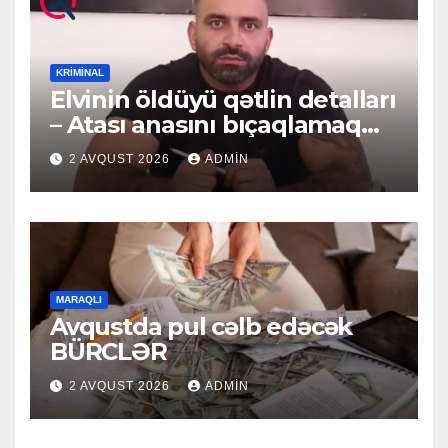
KRIMINAL
Elvinin öldüyü qətlin detalları
– Atası anasını bıçaqlamaq
istəyirmiş
2 AVQUST 2026
ADMIN
MARAQLI
Avqustda pul cəlb edəcək
BÜRCLƏR
2 AVQUST 2026
ADMIN