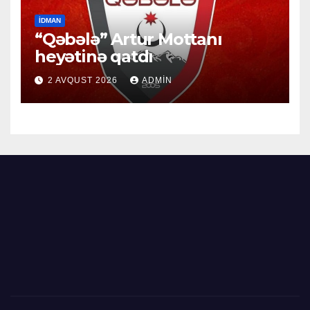
İDMAN
“Qəbələ” Artur Mottanı
heyətinə qatdı
2 AVQUST 2026
ADMIN