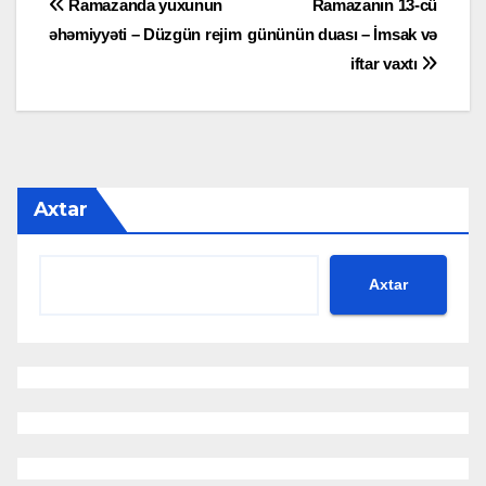
Yazı
Ramazanda yuxunun
Ramazanın 13-cü
əhəmiyyəti – Düzgün rejim
gününün duası – İmsak və
naviqasiyası
iftar vaxtı
Axtar
Axtar