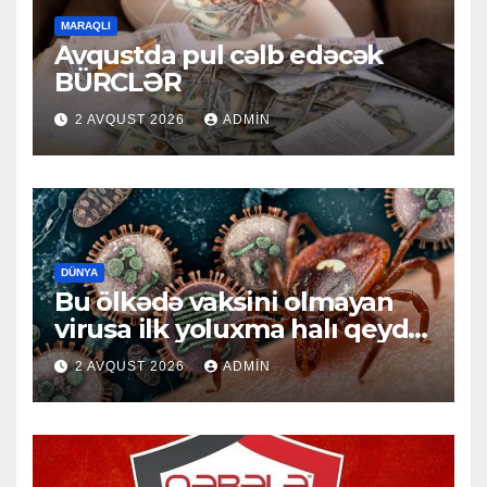
MARAQLI
Avqustda pul cəlb edəcək
BÜRCLƏR
2 AVQUST 2026
ADMIN
DÜNYA
Bu ölkədə vaksini olmayan
virusa ilk yoluxma halı qeydə
alındı
2 AVQUST 2026
ADMIN