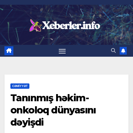
Skip
to
content
CƏMIYYƏT
Tanınmış həkim-
onkoloq dünyasını
dəyişdi