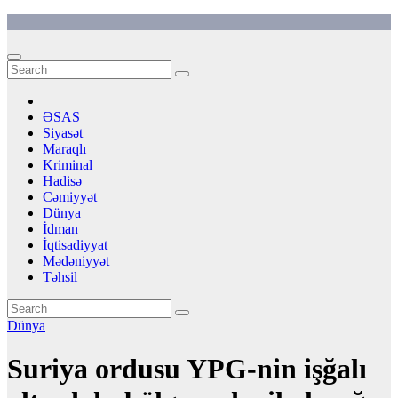
Skip
to
content
ƏSAS
Siyasət
Maraqlı
Kriminal
Hadisə
Cəmiyyət
Dünya
İdman
İqtisadiyyat
Mədəniyyət
Təhsil
Dünya
Suriya ordusu YPG-nin işğalı