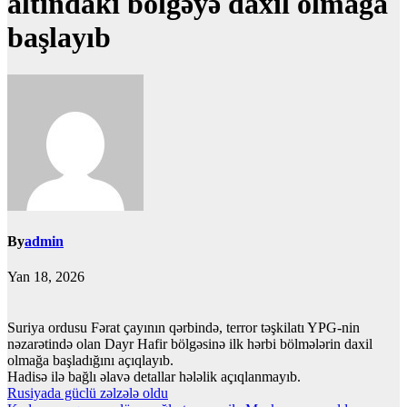
altındakı bölgəyə daxil olmağa
başlayıb
By
admin
Yan 18, 2026
Suriya ordusu Fərat çayının qərbində, terror təşkilatı YPG-nin
nəzarətində olan Dayr Hafir bölgəsinə ilk hərbi bölmələrin daxil
olmağa başladığını açıqlayıb.
Hadisə ilə bağlı əlavə detallar hələlik açıqlanmayıb.
Yazı
Rusiyada güclü zəlzələ oldu