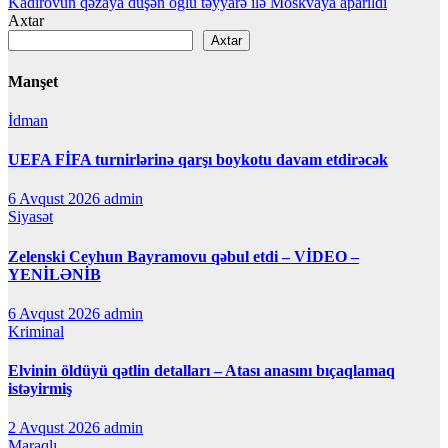
Kadırovun qəzaya düşən oğlu təyyarə ilə Moskvaya aparıldı
naviqasiyası
Axtar
Axtar
Manşet
İdman
UEFA FİFA turnirlərinə qarşı boykotu davam etdirəcək
6 Avqust 2026
admin
Siyasət
Zelenski Ceyhun Bayramovu qəbul etdi – VİDEO –
YENİLƏNİB
6 Avqust 2026
admin
Kriminal
Elvinin öldüyü qətlin detalları – Atası anasını bıçaqlamaq
istəyirmiş
2 Avqust 2026
admin
Maraqlı