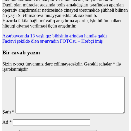
Daxil olan müraciət əsasında polis əməkdaşları tərəfindən aparılan
operativ araşdırmalar nəticəsində cinayəti törətməkdə şübhəli bilinən
45 yaşlı S. Əhmədova müəyyən edilərək saxlanılıb.
Hazırda faktla bağlı müvafiq araşdırma aparılır, işin bütün halları
hüquqi qiymət verilməsi üçün araşdırılır.
Yazı
Azərbaycanda 13 yaşlı qız bibisinin ərindən hamilə qaldı
Faciəvi şəkildə ölən ər-arvadın FOTOsu – Hərbçi imiş
naviqasiyası
Bir cavab yazın
Sizin e-poçt ünvanınız dərc edilməyəcəkdir.
Gərəkli sahələr
*
ilə
işarələnmişdir
Şərh
*
Ad
*