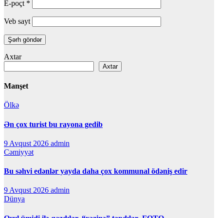
E-poçt
*
Veb sayt
Axtar
Axtar
Manşet
Ölkə
Ən çox turist bu rayona gedib
9 Avqust 2026
admin
Cəmiyyət
Bu səhvi edənlər yayda daha çox kommunal ödəniş edir
9 Avqust 2026
admin
Dünya