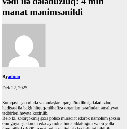
vədi ilə dələduzluq: 4 min
manat mənimsənildi
By
admin
Dek 22, 2025
Sumqayıt şəhərində vətəndaşlara qarşı törədilmiş dələduzluq
hadisəsi ilə bağlı hüquq-mühafizə orqanları tərəfindən əməliyyat
tədbirləri həyata keçirilib.
Belə ki, zərərçəkmiş şəxs polisə müraciət edərək naməlum şəxsin
onu guya işlə təmin edəcəyi adı altında aldatdığını və bu yolla
ümumilikdə 4000 manat pul vəsaitini ələ keçirdiyini bildirib.