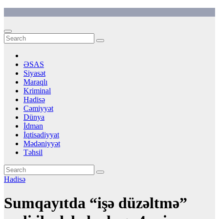
Skip
to
content
ƏSAS
Siyasət
Maraqlı
Kriminal
Hadisə
Cəmiyyət
Dünya
İdman
İqtisadiyyat
Mədəniyyət
Təhsil
Hadisə
Sumqayıtda “işə düzəltmə”