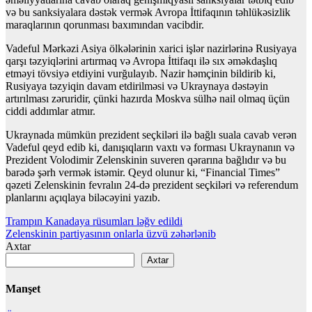
və bu sanksiyalara dəstək vermək Avropa İttifaqının təhlükəsizlik
maraqlarının qorunması baxımından vacibdir.
Vadeful Mərkəzi Asiya ölkələrinin xarici işlər nazirlərinə Rusiyaya
qarşı təzyiqlərini artırmaq və Avropa İttifaqı ilə sıx əməkdaşlıq
etməyi tövsiyə etdiyini vurğulayıb. Nazir həmçinin bildirib ki,
Rusiyaya təzyiqin davam etdirilməsi və Ukraynaya dəstəyin
artırılması zəruridir, çünki hazırda Moskva sülhə nail olmaq üçün
ciddi addımlar atmır.
Ukraynada mümkün prezident seçkiləri ilə bağlı suala cavab verən
Vadeful qeyd edib ki, danışıqların vaxtı və forması Ukraynanın və
Prezident Volodimir Zelenskinin suveren qərarına bağlıdır və bu
barədə şərh vermək istəmir. Qeyd olunur ki, “Financial Times”
qəzeti Zelenskinin fevralın 24-də prezident seçkiləri və referendum
planlarını açıqlaya biləcəyini yazıb.
Yazı
Trampın Kanadaya rüsumları ləğv edildi
Zelenskinin partiyasının onlarla üzvü zəhərlənib
naviqasiyası
Axtar
Axtar
Manşet