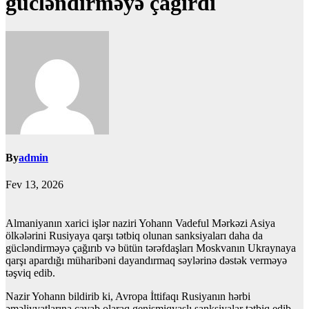
gücləndirməyə çağırdı
By
admin
Fev 13, 2026
Almaniyanın xarici işlər naziri Yohann Vadeful Mərkəzi Asiya
ölkələrini Rusiyaya qarşı tətbiq olunan sanksiyaları daha da
gücləndirməyə çağırıb və bütün tərəfdaşları Moskvanın Ukraynaya
qarşı apardığı müharibəni dayandırmaq səylərinə dəstək verməyə
təşviq edib.
Nazir Yohann bildirib ki, Avropa İttifaqı Rusiyanın hərbi
əməliyyatlarına cavab olaraq genişmiqyaslı sanksiyalar tətbiq edib