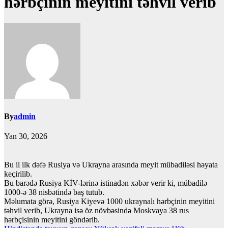
hərbçinin meyitini təhvil verib
By
admin
Yan 30, 2026
Bu il ilk dəfə Rusiya və Ukrayna arasında meyit mübadiləsi həyata
keçirilib.
Bu barədə Rusiya KİV-lərinə istinadən xəbər verir ki, mübadilə
1000-ə 38 nisbətində baş tutub.
Məlumata görə, Rusiya Kiyevə 1000 ukraynalı hərbçinin meyitini
təhvil verib, Ukrayna isə öz növbəsində Moskvaya 38 rus
hərbçisinin meyitini göndərib.