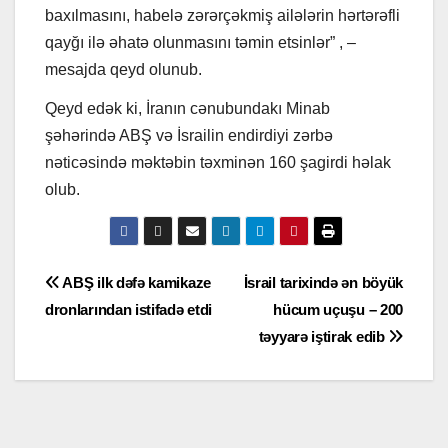
baxılmasını, habelə zərərçəkmiş ailələrin hərtərəfli
qayğı ilə əhatə olunmasını təmin etsinlər” , –
mesajda qeyd olunub.
Qeyd edək ki, İranın cənubundakı Minab
şəhərində ABŞ və İsrailin endirdiyi zərbə
nəticəsində məktəbin təxminən 160 şagirdi həlak
olub.
Yazı
ABŞ ilk dəfə kamikaze
İsrail tarixində ən böyük
dronlarından istifadə etdi
hücum uçuşu – 200
naviqasiyası
təyyarə iştirak edib