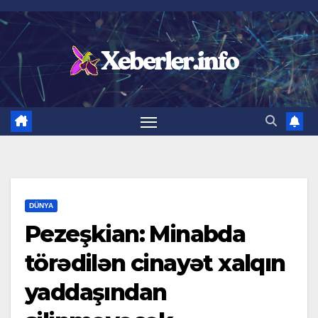
Skip
to
content
DÜNYA
Pezeşkian: Minabda
törədilən cinayət xalqın
yaddaşından