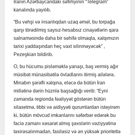
İranın Azərbaycandakı səfirliyinin “Telegram”
kanalında yayılıb.
“Bu vəhşi və insanlıqdan uzaq əməl, bu torpağa
qarşı törədilmiş saysız-hesabsız cinayətlərin qara
salnaməsində daha bir səhifə olmaqla, xalqımızın
tarixi yaddaşından heç vaxt silinməyəcək” ,
Pezeşkian bildirib.
O, bu hücumu pisləməklə yanaşı, baş vermiş ağır
müsibət münasibətilə övladlarını itirmiş ailələrə,
Minabın şərəfli xalqına, eləcə də bütün İran
millətinə dərin hüznlə başsağlığı verib: “Eyni
zamanda regionda fəaliyyət göstərən bütün
xilasetmə, tibbi və aidiyyəti qurumlardan istəyirəm
ki, bütün mövcud imkanlarını səfərbər edərək bu
faciə zamanı xəsarət almış şəxslərin vəziyyətinə
təxirəsalınmadan, fasiləsiz və ən yüksək prioritetlə