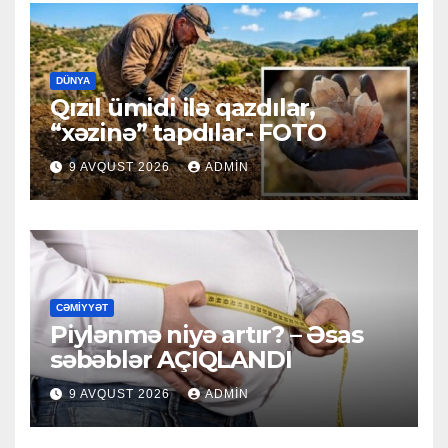
DÜNYA
Qızıl ümidi ilə qazdılar,
“xəzinə” tapdılar- FOTO
9 AVQUST 2026
ADMIN
CƏMIYYƏT
Piylənmə niyə artır? – Əsas
səbəblər AÇIQLANDI
9 AVQUST 2026
ADMIN