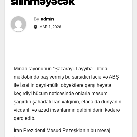
silinməyəcək
By
admin
MAR 1, 2026
Minab rayonunun “Şəcərəyi-Təyyibə” ibtidai
məktəbində baş vermiş bu sarsıdıcı faciə və ABŞ
ilə İsrailin qeyri-mülki obyektlərə qarşı həyata
keçirdiyi hücum nəticəsində onlarla məsum
şagirdin şəhadəti İran xalqının, eləcə də dünyanın
vicdanlı və azad insanlarının qəlbini dərin kədərə
qərq edib.
İran Prezidenti Məsud Pezeşkianın bu mesajı