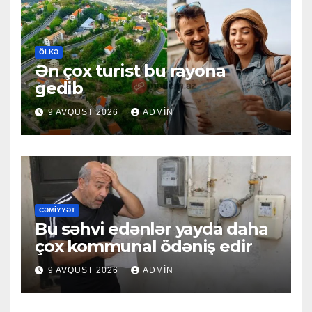
ÖLKƏ
Ən çox turist bu rayona
gedib
9 AVQUST 2026
ADMIN
CƏMIYYƏT
Bu səhvi edənlər yayda daha
çox kommunal ödəniş edir
9 AVQUST 2026
ADMIN