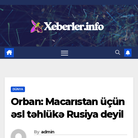
Skip
to
content
DÜNYA
Orban: Macarıstan üçün
əsl təhlükə Rusiya deyil
By
admin