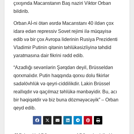
çıxışında Macarıstanın Baş naziri Viktor Orban
bildirib.
Orban Aİ-ni ötən əsrdə Macarıstanı 40 ildən çox
idarə edən repressiv Sovet rejimi ilə müqayisə
edib və bir çox Avropa liderinin Rusiya Prezidenti
Vladimir Putinin qitənin təhlükəsizliyinə təhdid
yaratmasına dair fikrini rədd edib.
“Azadlığı sevənlərin Şərqdən deyil, Brüsseldən
qorxmalıdır. Putin haqqında qorxu dolu fikirlər
sadəlövhlük və qeyri-ciddilikdir. Lakin Brüssel
reallıqdır və qaçılmaz təhlükə mənbəyidir. Bu, acı
bir həqiqətdir və biz buna dözməyəcəyik” – Orban
qeyd edib.