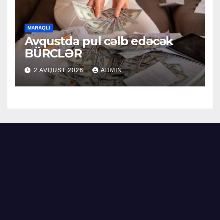
MARAQLI
Avqustda pul cəlb edəcək
BÜRCLƏR
2 AVQUST 2026
ADMIN