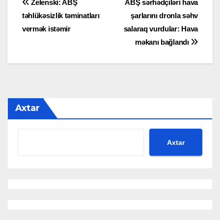
Yazı
Zelenski: ABŞ
ABŞ sərhədçiləri hava
təhlükəsizlik təminatları
şarlarını dronla səhv
naviqasiyası
vermək istəmir
salaraq vurdular: Hava
məkanı bağlandı
Axtar
Axtar