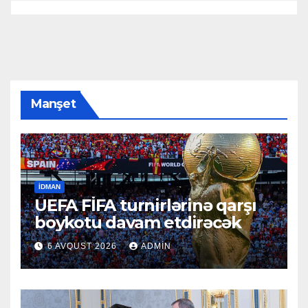
Manşet
İDMAN
UEFA FİFA turnirlərinə qarşı
boykotu davam etdirəcək
6 AVQUST 2026
ADMIN