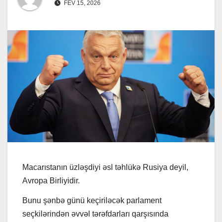
FEV 15, 2026
Macarıstanın üzləşdiyi əsl təhlükə Rusiya deyil,
Avropa Birliyidir.
Bunu şənbə günü keçiriləcək parlament
seçkilərindən əvvəl tərəfdarları qarşısında