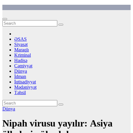
Skip
to
content
ƏSAS
Siyasət
Maraqlı
Kriminal
Hadisə
Cəmiyyət
Dünya
İdman
İqtisadiyyat
Mədəniyyət
Təhsil
Dünya
Nipah virusu yayılır: Asiya