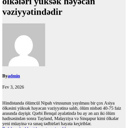
ölkələri yüksək həyəcan
vəziyyətindədir
By
admin
Fev 3, 2026
Hindistanda ölümcül Nipah virusunun yayılması bir çox Asiya
ölkəsini yüksək həyəcan vəziyyətinə salıb, ölüm nisbəti 40-75 faiz
arasında dəyişir. Qərbi Benqal əyalətində bu ay ən azı iki ölüm
hadisəsindən sonra Tayland, Malayziya və Sinqapur kimi ölkələr
yeni müayinə və sınaq tədbirləri həyata keçiriblər.