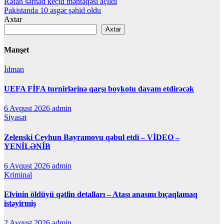
Yazı
Rəfah sərhəd keçid məntəqəsi açıldı
Pakistanda 10 əsgər şəhid oldu
naviqasiyası
Axtar
Axtar
Manşet
İdman
UEFA FİFA turnirlərinə qarşı boykotu davam etdirəcək
6 Avqust 2026
admin
Siyasət
Zelenski Ceyhun Bayramovu qəbul etdi – VİDEO –
YENİLƏNİB
6 Avqust 2026
admin
Kriminal
Elvinin öldüyü qətlin detalları – Atası anasını bıçaqlamaq
istəyirmiş
2 Avqust 2026
admin