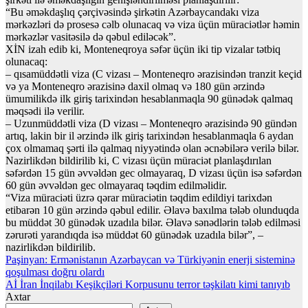
“Bu əməkdaşlıq çərçivəsində şirkətin Azərbaycandakı viza
mərkəzləri də prosesə cəlb olunacaq və viza üçün müraciətlər həmin
mərkəzlər vasitəsilə də qəbul ediləcək”.
XİN izah edib ki, Monteneqroya səfər üçün iki tip vizalar tətbiq
olunacaq:
– qısamüddətli viza (C vizası – Monteneqro ərazisindən tranzit keçid
və ya Monteneqro ərazisinə daxil olmaq və 180 gün ərzində
ümumilikdə ilk giriş tarixindən hesablanmaqla 90 günədək qalmaq
məqsədi ilə verilir.
– Uzunmüddətli viza (D vizası – Monteneqro ərazisində 90 gündən
artıq, lakin bir il ərzində ilk giriş tarixindən hesablanmaqla 6 aydan
çox olmamaq şərti ilə qalmaq niyyətində olan əcnəbilərə verilə bilər.
Nazirlikdən bildirilib ki, C vizası üçün müraciət planlaşdırılan
səfərdən 15 gün əvvəldən gec olmayaraq, D vizası üçün isə səfərdən
60 gün əvvəldən gec olmayaraq təqdim edilməlidir.
“Viza müraciəti üzrə qərar müraciətin təqdim edildiyi tarixdən
etibarən 10 gün ərzində qəbul edilir. Əlavə baxılma tələb olunduqda
bu müddət 30 günədək uzadıla bilər. Əlavə sənədlərin tələb edilməsi
zərurəti yarandıqda isə müddət 60 günədək uzadıla bilər”, –
nazirlikdən bildirilib.
Yazı
Paşinyan: Ermənistanın Azərbaycan və Türkiyənin enerji sisteminə
qoşulması doğru olardı
naviqasiyası
Aİ İran İnqilabı Keşikçiləri Korpusunu terror təşkilatı kimi tanıyıb
Axtar