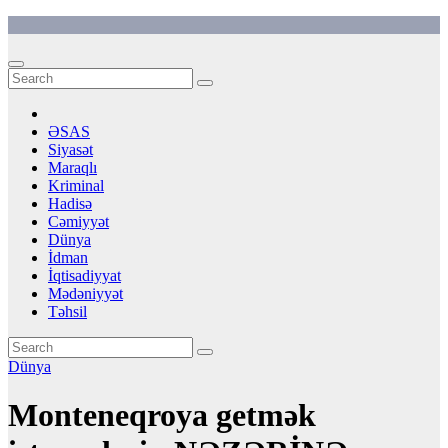
Skip
to
content
ƏSAS
Siyasət
Maraqlı
Kriminal
Hadisə
Cəmiyyət
Dünya
İdman
İqtisadiyyat
Mədəniyyət
Təhsil
Dünya
Monteneqroya getmək