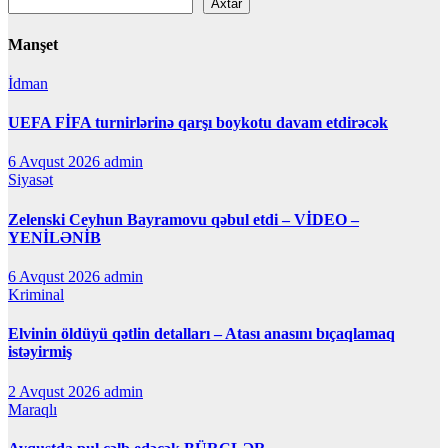
Axtar
Manşet
İdman
UEFA FİFA turnirlərinə qarşı boykotu davam etdirəcək
6 Avqust 2026
admin
Siyasət
Zelenski Ceyhun Bayramovu qəbul etdi – VİDEO –
YENİLƏNİB
6 Avqust 2026
admin
Kriminal
Elvinin öldüyü qətlin detalları – Atası anasını bıçaqlamaq
istəyirmiş
2 Avqust 2026
admin
Maraqlı