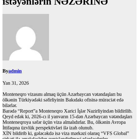
istəyənlərin NƏZƏRİNƏ
By
admin
Yan 31, 2026
Monteneqro vizasını almaq üçün Azərbaycan vətəndaşları bu
ölkənin Türkiyədəki səfirliyinin Bakıdakı ofisinə müraciət edə
bilərlər.
Barədə “Report”a Monteneqro Xarici İşlər Nazirliyindən bildirilib.
Qeyd edək ki, 2026-cı il yanvarın 15-dən Azərbaycan vətəndaşları
Monteneqroya səfər üçün viza almalıdırlar. Bu, ölkənin Avropa
İttifaqına üzvlük perspektivləri ilə izah olunub.
XİN bildirib ki, gələcəkdə isə viza mərkəzi olaraq “VFS Global”
şirkəti ilə əməkdaşlığın genişləndirilməsi planlaşdırılır: