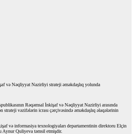
 və Nəqliyyat Nazirliyi strateji əməkdaşlıq yolunda
spublikasının Rəqəmsal İnkişaf və Nəqliyyat Nazirliyi arasında
 strateji vəzifələrin icrası çərçivəsində əməkdaşlıq əlaqələrinin
şaf və informasiya texnologiyaları departamentinin direktoru Elçin
u Aynur Quliyeva təmsil etmişdir.