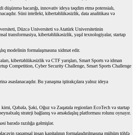
idi düşünmə bacarığı, innovativ ideya təqdim etmə potensialı,
caqdır. Süni intellekt, kibertəhlükəsizlik, data analitikası və
rsiteti, Düzcə Universiteti və Atatürk Universitetinin
sal transformasiya, kibertəhlükəsizlik, yaşıl texnologiyalar, startap
şlıq modelinin formalaşmasına xidmət edir.
arı, kibertəhlükəsizlik və CTF yarışları, Smart Sports və idman
Startup Competition, Cyber Security Challenge, Smart Sports Challenge
lərinə əsaslanacaqdır. Bu yanaşma iştirakçılara yalnız ideya
a kimi, Qəbələ, Şəki, Oğuz və Zaqatala regionları EcoTech və startap
beynəlxalq strateji bağlanış və əməkdaşlıq platforması rolunu oynayır.
əsi barədə razılığa gəlmişlər.
ələcəyin rəqəmsal insan kapitalının formalaşdırılmasına mühüm töhfə