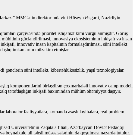
Mərkəzi” MMC-nin direktor müavini Hüseyn Əsgərli, Nazirliyin
qramları çərçivəsində prioritet istiqamət kimi vurğulanmışdır. Görüş
ik mühitinin gücləndirilməsi, innovasiya ekosisteminin inkişafı və insan
nkişafı, innovativ insan kapitalının formalaşdırılması, süni intellekt
kdaşlıq imkanlarını müzakirə etmişlər.
clərin süni intellekt, kibertəhlükəsizlik, yaşıl texnologiyalar,
şlıq komponentlərini birləşdirən çoxmərhələli innovativ camp modeli
lxalq tərəfdaşlığın inkişafı baxımından mühüm əhəmiyyət daşıyır.
r laborator fəaliyyətlərə, komanda əsaslı layihələrə, real problem
isad Universitetinin Zaqatala filialı, Azərbaycan Dövlət Pedaqoji
i və beynəlxalq ali təhsil müəssisələrinin də qoşulması nəzərdə tutulur.