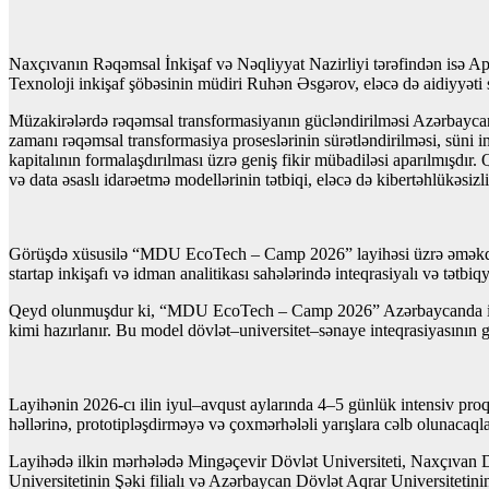
Naxçıvanın Rəqəmsal İnkişaf və Nəqliyyat Nazirliyi tərəfindən isə
Texnoloji inkişaf şöbəsinin müdiri Ruhən Əsgərov, eləcə də aidiyyəti s
Müzakirələrdə rəqəmsal transformasiyanın gücləndirilməsi Azərbaycan R
zamanı rəqəmsal transformasiya proseslərinin sürətləndirilməsi, süni in
kapitalının formalaşdırılması üzrə geniş fikir mübadiləsi aparılmışdır. 
və data əsaslı idarəetmə modellərinin tətbiqi, eləcə də kibertəhlükəsiz
Görüşdə xüsusilə “MDU EcoTech – Camp 2026” layihəsi üzrə əməkdaşlıq
startap inkişafı və idman analitikası sahələrində inteqrasiyalı və tətbi
Qeyd olunmuşdur ki, “MDU EcoTech – Camp 2026” Azərbaycanda ilk dəf
kimi hazırlanır. Bu model dövlət–universitet–sənaye inteqrasiyasının 
Layihənin 2026-cı ilin iyul–avqust aylarında 4–5 günlük intensiv proqr
həllərinə, prototipləşdirməyə və çoxmərhələli yarışlara cəlb olunacaqla
Layihədə ilkin mərhələdə Mingəçevir Dövlət Universiteti, Naxçıvan Dö
Universitetinin Şəki filialı və Azərbaycan Dövlət Aqrar Universitetinin 