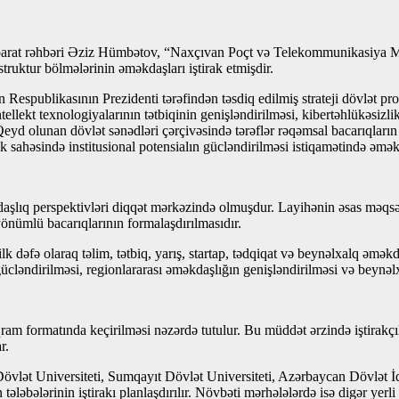
 Aparat rəhbəri Əziz Hümbətov, “Naxçıvan Poçt və Telekommunikasiya 
truktur bölmələrinin əməkdaşları iştirak etmişdir.
espublikasının Prezidenti tərəfindən təsdiq edilmiş strateji dövlət pro
tellekt texnologiyalarının tətbiqinin genişləndirilməsi, kibertəhlükəsizl
Qeyd olunan dövlət sənədləri çərçivəsində tərəflər rəqəmsal bacarıqların i
lik sahəsində institusional potensialın gücləndirilməsi istiqamətində əmə
 perspektivləri diqqət mərkəzində olmuşdur. Layihənin əsas məqsədi gən
qyönümlü bacarıqlarının formalaşdırılmasıdır.
ə olaraq təlim, tətbiq, yarış, startap, tədqiqat və beynəlxalq əməkda
gücləndirilməsi, regionlararası əməkdaşlığın genişləndirilməsi və beynə
am formatında keçirilməsi nəzərdə tutulur. Bu müddət ərzində iştirakçıla
r.
vlət Universiteti, Sumqayıt Dövlət Universiteti, Azərbaycan Dövlət İqt
tələbələrinin iştirakı planlaşdırılır. Növbəti mərhələlərdə isə digər yerl