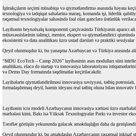
İştirakçıların seçimi müsabiqə və qiymətləndirmə əsasında həyata keçi
texnologiya və tədqiqat sahələrinə maraq, komanda işi, liderlik qabiliy
rəqəmsal texnologiyalar sahəsində fəal olan gənclərə üstünlük veriləcə
Layihənin beynəlxalq komponenti çərçivəsində Türkiyənin aparıcı ali 
mütəxəssislərinin təlimçi, mentor, ekspert və qiymətləndirici qismində i
ekosistemi və data analitikası üzrə ustad dərsləri və praktiki sessiyalar 
Qeyd olunmuşdur ki, bu yanaşma Azərbaycan və Türkiyə arasında ali tə
“MDU EcoTech – Camp 2026” layihəsinin əsas modulları süni intellekt 
analitikası, eləcə də startap və innovasiya laboratoriyası istiqamət
və Demo Day formatında təqdimatlar keçiriləcəkdir.
Layihələrin qiymətləndirilməsi innovasiya səviyyəsi, tətbiq potensialı, 
formalaşdırmaq deyil, həmin ideyanı real tətbiq oluna bilən innovativ 
Layihənin icra modeli Azərbaycanın innovasiya xəritəsi üzrə mərhələl
mərhələsi kimi, Bakı isə Yüksək Texnologiyalar Parkı və investor ekosi
Tərəflər görüşün yekununda gələcək əməkdaşlığın daha da genişləndirilmə
Qeyd olunmuşdur ki, bu əməkdaşlıq Azərbaycanın rəqəmsal inkişaf stra