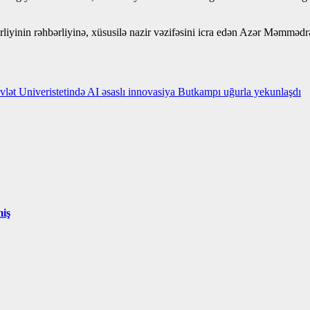
iyinin rəhbərliyinə, xüsusilə nazir vəzifəsini icra edən Azər Məmmədr
vlət Univeristetində AI əsaslı innovasiya Butkampı uğurla yekunlaşdı
miş