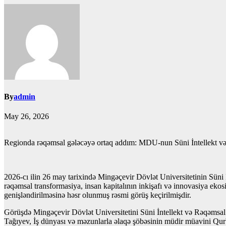
By
admin
May 26, 2026
Regionda rəqəmsal gələcəyə ortaq addım: MDU-nun Süni İntellekt və 
2026-cı ilin 26 may tarixində Mingəçevir Dövlət Universitetinin Süni
rəqəmsal transformasiya, insan kapitalının inkişafı və innovasiya ekosi
genişləndirilməsinə həsr olunmuş rəsmi görüş keçirilmişdir.
Görüşdə Mingəçevir Dövlət Universitetini Süni İntellekt və Rəqəmsal 
Tağıyev, İş dünyası və məzunlarla əlaqə şöbəsinin müdir müavini Qurb