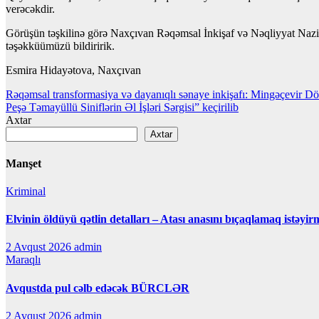
verəcəkdir.
Görüşün təşkilinə görə Naxçıvan Rəqəmsal İnkişaf və Nəqliyyat Nazirl
təşəkküümüzü bildiririk.
Esmira Hidayətova, Naxçıvan
Yazı
Rəqəmsal transformasiya və dayanıqlı sənaye inkişafı: Mingəçevir Dö
Peşə Təmayüllü Siniflərin Əl İşləri Sərgisi” keçirilib
naviqasiyası
Axtar
Axtar
Manşet
Kriminal
Elvinin öldüyü qətlin detalları – Atası anasını bıçaqlamaq istəyir
2 Avqust 2026
admin
Maraqlı
Avqustda pul cəlb edəcək BÜRCLƏR
2 Avqust 2026
admin