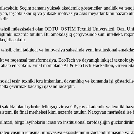
riləcəkdir. Seçim zamanı yüksək akademik göstəricilər, analitik və tənq
yəti, təşəbbüskarlıq və yüksək motivasiya əsas meyarlar kimi nəzərə alına
kdir.
təhsil müəssisələri olan ODTÜ, OSTİM Texniki Universiteti, Qazi Unive
ştirakı nəzərdə tutulur. Bu əməkdaşlıq çərçivəsində süni intellekt, rəqəm
keçiriləcəkdir.
hsil, elmi tədqiqat və innovasiya sahəsində yeni institusional əməkda
və rəqəmsal transformasiya, EcoTech və dayanıqlı inkişaf texnologiyal
lərini əhatə edəcəkdir. Final mərhələdə AI & EcoTech Hackathon, Green 
sosial təsir, texniki icra imkanları, davamlılıq və komanda işi göstərici
həllə çevirmək bacarığı qazandıracaqdır.
i şəkildə planlaşdırılır. Mingəçevir və Göyçay akademik və texniki baz
stemi ilə final mərhələsi kimi nəzərdə tutulur. Naxçıvan mərhələsi isə 
si, birgə layihələrin icrası və institusional tərəfdaşlığın gücləndirilm
tegiyasının icrasına, innovasiya ekosisteminin gücləndirilməsinə və g