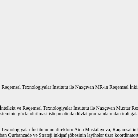
Rəqəmsal Texnologiyalar İnstitutu ilə Naxçıvan MR-in Rəqəmsal İnkişaf
 İntellekt və Rəqəmsal Texnologiyalar İnstitutu ilə Naxçıvan Muxtar Re
steminin gücləndirilməsi istiqamətində dövlət proqramlarından irəli gələn
Texnologiyalar İnstitutunun direktoru Aidə Mustafayeva, Rəqəmsal inki
an Qurbanzadə və Strateji inkişaf şöbəsinin layihələr üzrə koordinator