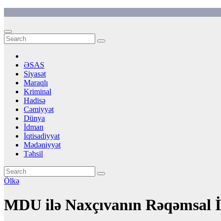
Skip
to
content
ƏSAS
Siyasət
Maraqlı
Kriminal
Hadisə
Cəmiyyət
Dünya
İdman
İqtisadiyyat
Mədəniyyət
Təhsil
Ölkə
MDU ilə Naxçıvanın Rəqəmsal İnk