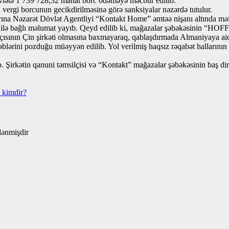
vlətə 1 739 728,32 manat borc ödəməyə məcbur edilib.
vergi borcunun gecikdirilməsinə görə sanksiyalar nəzərdə tutulur.
ına Nəzarət Dövlət Agentliyi “Kontakt Home” əmtəə nişanı altında məişət
ilə bağlı məlumat yayıb. Qeyd edilib ki, mağazalar şəbəkəsinin “HOFFMA
salçısının Çin şirkəti olmasına baxmayaraq, qablaşdırmada Almaniyaya aid
əblərini pozduğu müəyyən edilib. Yol verilmiş haqsız rəqabət hallarının 
 Şirkətin qanuni təmsilçisi və “Kontakt” mağazalar şəbəkəsinin baş dir
kimdir?
ələnmişdir