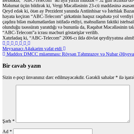
Beləliklə, “ABC-Telecom” iki aya yaxın müddət – 52 gün ərzində dö
Məlumat üçün bildirək ki, Vergi Məcəlləsinin 23-cü maddəsinə əsasən 
Qeyd edək ki, ötən ay Prezident yanında Antiinhisar və İstehlak Bazar
həyata keçirən “ABC-Telecom” şirkətinin haqsız rəqabətə yol verdiyi 
çaşdıra bilən məlumatlardan istifadə etdiyi, məhsulların faktiki isteh
olunduğu təəssüratı yaratdığı və bununla da, Rəqabət Məcəlləsinin təl
“ABC-Telecom”a icrası məcburi göstərişlər verilib.
Xatırladaq ki, “ABC-Telecom” 2006-cı ildə dövlət qeydiyyatına alınıb.
Yazı
Meyxanaçı Ağakərim vəfat etdi
Maddox DMCC müəmması: Rövşən Təhmrazov və Nubar Əliyeva 
naviqasiyası
Bir cavab yazın
Sizin e-poçt ünvanınız dərc edilməyəcəkdir.
Gərəkli sahələr
*
ilə işar
Şərh
*
Ad
*