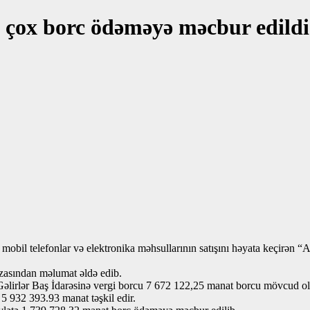
çox borc ödəməyə məcbur edildi
obil telefonlar və elektronika məhsullarının satışını həyata keçirən “A
azasından məlumat əldə edib.
Gəlirlər Baş İdarəsinə vergi borcu 7 672 122,25 manat borcu mövcud o
 932 393.93 manat təşkil edir.