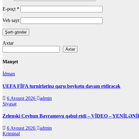
E-poçt
*
Veb sayt
Axtar
Axtar
Manşet
İdman
UEFA FİFA turnirlərinə qarşı boykotu davam etdirəcək
6 Avqust 2026
admin
Siyasət
Zelenski Ceyhun Bayramovu qəbul etdi – VİDEO – YENİLƏNİ
6 Avqust 2026
admin
Kriminal