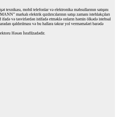
 texnikası, mobil telefonlar və elektronika məhsullarının satışını
NN” markalı elektrik qızdırıcılarının satışı zamanı istehlakçıları
 ifadə və təsvirlərdən istifadə etməklə onların həmin ölkədə istehsal
aradan qaldırılması və bu hallara təkrar yol verməmələri barədə
ektoru Həsən İsrafilzadədir.