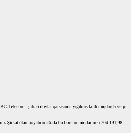
BC-Telecom” şirkəti dövlət qarşısında yığılmış külli miqdarda vergi
lub. Şirkət ötən noyabrın 26-da bu borcun miqdarını 6 704 191,98