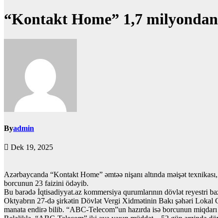
“Kontakt Home” 1,7 milyondan 
By
admin
Dek 19, 2025
Azərbaycanda “Kontakt Home” əmtəə nişanı altında məişət texnikası, m
borcunun 23 faizini ödəyib.
Bu barədə İqtisadiyyat.az kommersiya qurumlarının dövlət reyestri b
Oktyabrın 27-də şirkətin Dövlət Vergi Xidmətinin Bakı şəhəri Lokal 
manata endirə bilib. “ABC-Telecom”un hazırda isə borcunun miqdarı 5