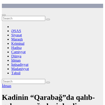
Skip
to
content
ƏSAS
Siyasət
Maraqlı
Kriminal
Hadisə
Cəmiyyət
Dünya
İdman
İqtisadiyyat
Mədəniyyət
Təhsil
İdman
Kadinin “Qarabağ”da qalıb-