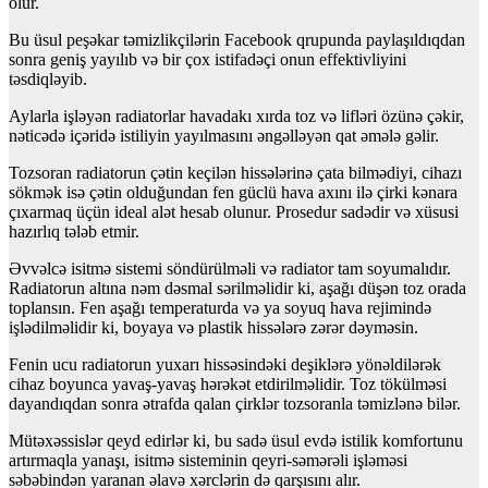
olur.
Bu üsul peşəkar təmizlikçilərin Facebook qrupunda paylaşıldıqdan
sonra geniş yayılıb və bir çox istifadəçi onun effektivliyini
təsdiqləyib.
Aylarla işləyən radiatorlar havadakı xırda toz və lifləri özünə çəkir,
nəticədə içəridə istiliyin yayılmasını əngəlləyən qat əmələ gəlir.
Tozsoran radiatorun çətin keçilən hissələrinə çata bilmədiyi, cihazı
sökmək isə çətin olduğundan fen güclü hava axını ilə çirki kənara
çıxarmaq üçün ideal alət hesab olunur. Prosedur sadədir və xüsusi
hazırlıq tələb etmir.
Əvvəlcə isitmə sistemi söndürülməli və radiator tam soyumalıdır.
Radiatorun altına nəm dəsmal sərilməlidir ki, aşağı düşən toz orada
toplansın. Fen aşağı temperaturda və ya soyuq hava rejimində
işlədilməlidir ki, boyaya və plastik hissələrə zərər dəyməsin.
Fenin ucu radiatorun yuxarı hissəsindəki deşiklərə yönəldilərək
cihaz boyunca yavaş-yavaş hərəkət etdirilməlidir. Toz tökülməsi
dayandıqdan sonra ətrafda qalan çirklər tozsoranla təmizlənə bilər.
Mütəxəssislər qeyd edirlər ki, bu sadə üsul evdə istilik komfortunu
artırmaqla yanaşı, isitmə sisteminin qeyri-səmərəli işləməsi
səbəbindən yaranan əlavə xərclərin də qarşısını alır.