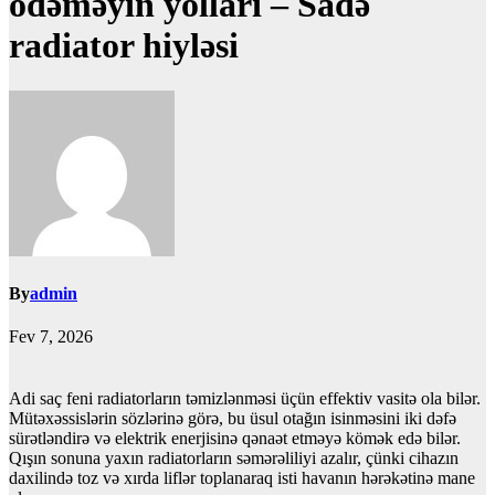
ödəməyin yolları – Sadə
radiator hiyləsi
By
admin
Fev 7, 2026
Adi saç feni radiatorların təmizlənməsi üçün effektiv vasitə ola bilər.
Mütəxəssislərin sözlərinə görə, bu üsul otağın isinməsini iki dəfə
sürətləndirə və elektrik enerjisinə qənaət etməyə kömək edə bilər.
Qışın sonuna yaxın radiatorların səmərəliliyi azalır, çünki cihazın
daxilində toz və xırda liflər toplanaraq isti havanın hərəkətinə mane