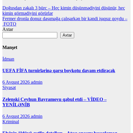
Yazı
Doğuşdan zəkalı 3 bürc – Heç kimin düşünmədiyini düşünür, heç
kimin görmədiyini görürlər
naviqasiyası
Fermer dronla donuz daşımağa çalışarkən bir kəndi işıqsız qoydu –
FOTO
Axtar
Axtar
Manşet
İdman
UEFA FİFA turnirlərinə qarşı boykotu davam etdirəcək
6 Avqust 2026
admin
Siyasət
Zelenski Ceyhun Bayramovu qəbul etdi – VİDEO –
YENİLƏNİB
6 Avqust 2026
admin
Kriminal