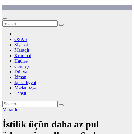
Skip
to
content
ƏSAS
Siyasət
Maraqlı
Kriminal
Hadisə
Cəmiyyət
Dünya
İdman
İqtisadiyyat
Mədəniyyət
Təhsil
Maraqlı
İstilik üçün daha az pul