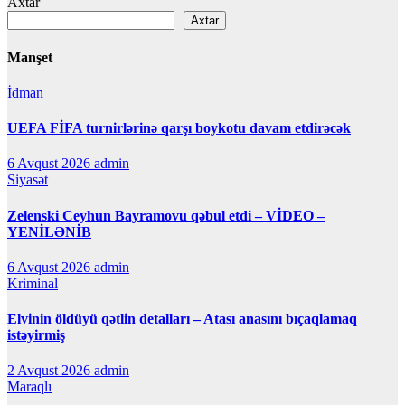
Axtar
Axtar
Manşet
İdman
UEFA FİFA turnirlərinə qarşı boykotu davam etdirəcək
6 Avqust 2026
admin
Siyasət
Zelenski Ceyhun Bayramovu qəbul etdi – VİDEO –
YENİLƏNİB
6 Avqust 2026
admin
Kriminal
Elvinin öldüyü qətlin detalları – Atası anasını bıçaqlamaq
istəyirmiş
2 Avqust 2026
admin
Maraqlı