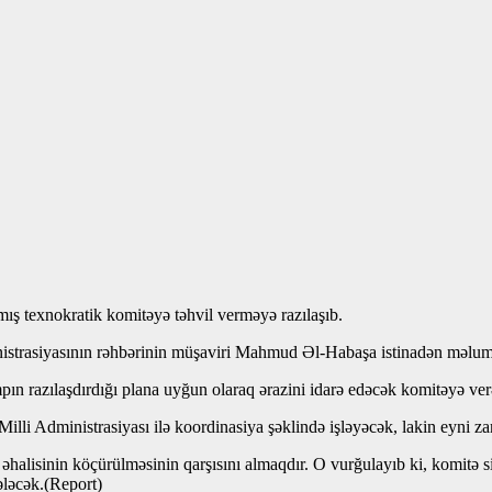
ış texnokratik komitəyə təhvil verməyə razılaşıb.
inistrasiyasının rəhbərinin müşaviri Mahmud Əl-Habaşa istinadən məlum
razılaşdırdığı plana uyğun olaraq ərazini idarə edəcək komitəyə verəc
Milli Administrasiyası ilə koordinasiya şəklində işləyəcək, lakin eyni z
i əhalisinin köçürülməsinin qarşısını almaqdır. O vurğulayıb ki, komitə s
ələcək.(Report)