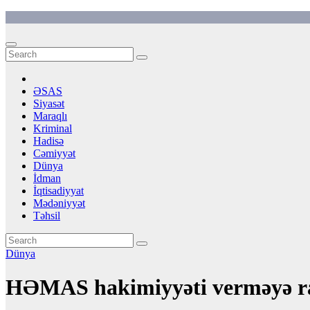
Skip
to
content
ƏSAS
Siyasət
Maraqlı
Kriminal
Hadisə
Cəmiyyət
Dünya
İdman
İqtisadiyyat
Mədəniyyət
Təhsil
Dünya
HƏMAS hakimiyyəti verməyə ra