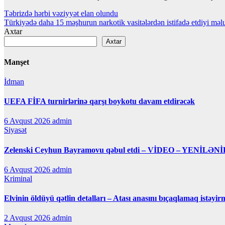
Yazı
Təbrizdə hərbi vəziyyət elan olundu
Türkiyədə daha 15 məşhurun narkotik vasitələrdən istifadə etdiyi mə
naviqasiyası
Axtar
Axtar
Manşet
İdman
UEFA FİFA turnirlərinə qarşı boykotu davam etdirəcək
6 Avqust 2026
admin
Siyasət
Zelenski Ceyhun Bayramovu qəbul etdi – VİDEO – YENİLƏNİ
6 Avqust 2026
admin
Kriminal
Elvinin öldüyü qətlin detalları – Atası anasını bıçaqlamaq istəyir
2 Avqust 2026
admin