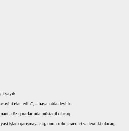
at yayıb.
əyini elan edib”, – bəyanatda deyilir.
amanda öz qərarlarında müstəqil olacaq.
iyasi işlərə qarışmayacaq, onun rolu icraedici və texniki olacaq,