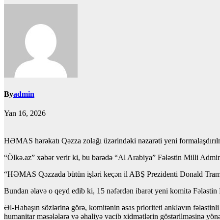
By
admin
Yan 16, 2026
HƏMAS hərəkatı Qəzza zolağı üzərindəki nəzarəti yeni formalaşdırılm
“Ölkə.az” xəbər verir ki, bu barədə “Al Arabiya” Fələstin Milli Adm
“HƏMAS Qəzzada bütün işləri keçən il ABŞ Prezidenti Donald Trampın 
Bundan əlavə o qeyd edib ki, 15 nəfərdən ibarət yeni komitə Fələstin 
Əl-Habaşın sözlərinə görə, komitənin əsas prioriteti anklavın fələstinl
humanitar məsələlərə və əhaliyə vacib xidmətlərin göstərilməsinə yön