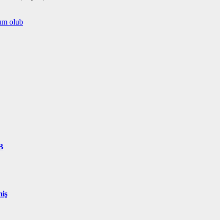
lum olub
B
miş