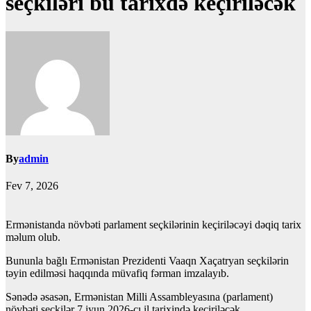
seçkiləri bu tarixdə keçiriləcək
By
admin
Fev 7, 2026
Ermənistanda növbəti parlament seçkilərinin keçiriləcəyi dəqiq tarix
məlum olub.
Bununla bağlı Ermənistan Prezidenti Vaaqn Xaçatryan seçkilərin
təyin edilməsi haqqında müvafiq fərman imzalayıb.
Sənədə əsasən, Ermənistan Milli Assambleyasına (parlament)
növbəti seçkilər 7 iyun 2026-cı il tarixində keçiriləcək.