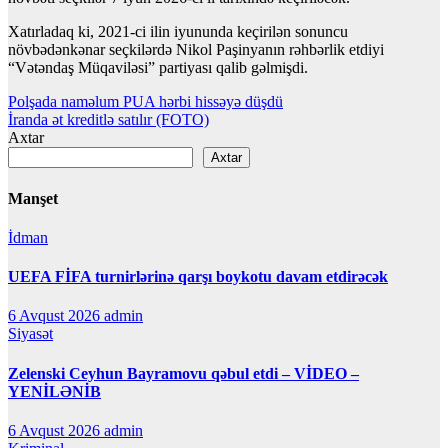
Xatırladaq ki, 2021-ci ilin iyununda keçirilən sonuncu
növbədənkənar seçkilərdə Nikol Paşinyanın rəhbərlik etdiyi
“Vətəndaş Müqaviləsi” partiyası qalib gəlmişdi.
Yazı
Polşada naməlum PUA hərbi hissəyə düşdü
İranda ət kreditlə satılır (FOTO)
naviqasiyası
Axtar
Axtar
Manşet
İdman
UEFA FİFA turnirlərinə qarşı boykotu davam etdirəcək
6 Avqust 2026
admin
Siyasət
Zelenski Ceyhun Bayramovu qəbul etdi – VİDEO –
YENİLƏNİB
6 Avqust 2026
admin