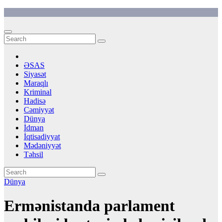
Skip
to
content
ƏSAS
Siyasət
Maraqlı
Kriminal
Hadisə
Cəmiyyət
Dünya
İdman
İqtisadiyyat
Mədəniyyət
Təhsil
Dünya
Ermənistanda parlament