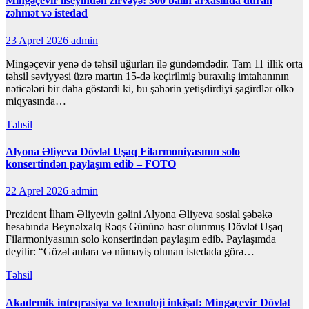
Mingəçevir liseyindən zirvəyə: 300 balın arxasında duran
zəhmət və istedad
23 Aprel 2026
admin
Mingəçevir yenə də təhsil uğurları ilə gündəmdədir. Tam 11 illik orta
təhsil səviyyəsi üzrə martın 15-də keçirilmiş buraxılış imtahanının
nəticələri bir daha göstərdi ki, bu şəhərin yetişdirdiyi şagirdlər ölkə
miqyasında…
Təhsil
Alyona Əliyeva Dövlət Uşaq Filarmoniyasının solo
konsertindən paylaşım edib – FOTO
22 Aprel 2026
admin
Prezident İlham Əliyevin gəlini Alyona Əliyeva sosial şəbəkə
hesabında Beynəlxalq Rəqs Gününə həsr olunmuş Dövlət Uşaq
Filarmoniyasının solo konsertindən paylaşım edib. Paylaşımda
deyilir: “Gözəl anlara və nümayiş olunan istedada görə…
Təhsil
Akademik inteqrasiya və texnoloji inkişaf: Mingəçevir Dövlət