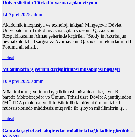
Universitetinin Türk dünyasına açılan vizyonu
14 Aprel 2026
admin
Akademik inteqrasiya və texnoloji inkişaf: Mingəçevir Dövlət
Universitetinin Türk dünyasına açılan vizyonu Qazaxıstan
Respublikasının Almatı şəhərində keçirilən “Study in Azerbaijan”
beynəlxalq təhsil sərgisi və Azərbaycan–Qazaxıstan rektorlarının II
Forumu ali təhsil…
Təhsil
Müəllimlərin iş yerinin dəyişdirilməsi müsabiqəsi başlayır
10 Aprel 2026
admin
Müəllimlərin iş yerinin dəyişdirilməsi müsabiqəsi başlayır. Bu
barədə Məktəbəqədər və Ümumi Təhsil üzrə Dövlət Agentliyindən
(MÜTDA) məlumat verilib. Bildirilib ki, dövlət ümumi təhsil
müəssisələrində müddətsiz müqavilə ilə işləyən müəllimlərin iş…
Təhsil
Gəncədə şagirdləri təhqir edən müəllimlə bağlı tədbir görülüb –
RƏSMİ