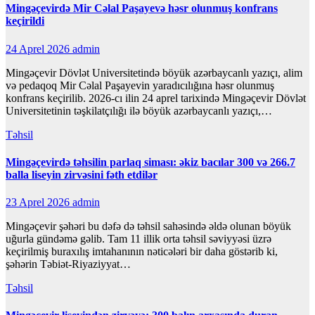
Mingəçevirdə Mir Cəlal Paşayevə həsr olunmuş konfrans
keçirildi
24 Aprel 2026
admin
Mingəçevir Dövlət Universitetində böyük azərbaycanlı yazıçı, alim
və pedaqoq Mir Cəlal Paşayevin yaradıcılığına həsr olunmuş
konfrans keçirilib. 2026-cı ilin 24 aprel tarixində Mingəçevir Dövlət
Universitetinin təşkilatçılığı ilə böyük azərbaycanlı yazıçı,…
Təhsil
Mingəçevirdə təhsilin parlaq siması: əkiz bacılar 300 və 266.7
balla liseyin zirvəsini fəth etdilər
23 Aprel 2026
admin
Mingəçevir şəhəri bu dəfə də təhsil sahəsində əldə olunan böyük
uğurla gündəmə gəlib. Tam 11 illik orta təhsil səviyyəsi üzrə
keçirilmiş buraxılış imtahanının nəticələri bir daha göstərib ki,
şəhərin Təbiət-Riyaziyyat…
Təhsil