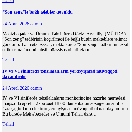
Təhsil
“Son zəng”lə bağlı tələblər qoyuldu
24 Aprel 2026
admin
Məktəbəqədər və Ümumi Təhsil üzrə Dövlət Agentliyi (MÜTDA)
“Son zəng” tədbirinin keçirilməsi ilə bağlı bütün məktəblərə təlimat
göndərib. Təlimata əsasən, məktəblərdə “Son zəng” tədbirinin təşkil
edilməsinə ümumi təhsil müəssisəsinin direktoru…
Təhsil
IV və VI siniflərdə təhsilalanların yerdəyişməsi müvəqqəti
dayandırılır
24 Aprel 2026
admin
IV və VI siniflərdə təhsilalanların monitorinqinə hazırlıq mərhələsi
məqsədilə aprelin 27-si saat 18:00-dan etibarən sözügedən siniflər
üzrə şagirdlərin elektron yerdəyişməsi müvəqqəti olaraq dayandırılır.
Bu barədə Məktəbəqədər və Ümumi Təhsil üzrə…
Təhsil