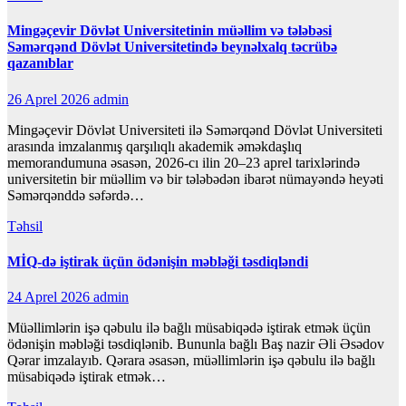
Mingəçevir Dövlət Universitetinin müəllim və tələbəsi
Səmərqənd Dövlət Universitetində beynəlxalq təcrübə
qazanıblar
26 Aprel 2026
admin
Mingəçevir Dövlət Universiteti ilə Səmərqənd Dövlət Universiteti
arasında imzalanmış qarşılıqlı akademik əməkdaşlıq
memorandumuna əsasən, 2026-cı ilin 20–23 aprel tarixlərində
universitetin bir müəllim və bir tələbədən ibarət nümayəndə heyəti
Səmərqənddə səfərdə…
Təhsil
MİQ-də iştirak üçün ödənişin məbləği təsdiqləndi
24 Aprel 2026
admin
Müəllimlərin işə qəbulu ilə bağlı müsabiqədə iştirak etmək üçün
ödənişin məbləği təsdiqlənib. Bununla bağlı Baş nazir Əli Əsədov
Qərar imzalayıb. Qərara əsasən, müəllimlərin işə qəbulu ilə bağlı
müsabiqədə iştirak etmək…