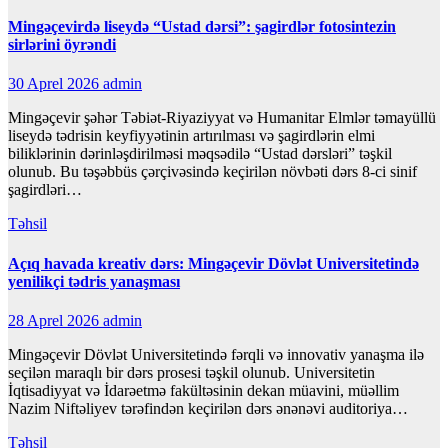
Mingəçevirdə liseydə “Ustad dərsi”: şagirdlər fotosintezin
sirlərini öyrəndi
30 Aprel 2026
admin
Mingəçevir şəhər Təbiət-Riyaziyyat və Humanitar Elmlər təmayüllü
liseydə tədrisin keyfiyyətinin artırılması və şagirdlərin elmi
biliklərinin dərinləşdirilməsi məqsədilə “Ustad dərsləri” təşkil
olunub. Bu təşəbbüs çərçivəsində keçirilən növbəti dərs 8-ci sinif
şagirdləri…
Təhsil
Açıq havada kreativ dərs: Mingəçevir Dövlət Universitetində
yenilikçi tədris yanaşması
28 Aprel 2026
admin
Mingəçevir Dövlət Universitetində fərqli və innovativ yanaşma ilə
seçilən maraqlı bir dərs prosesi təşkil olunub. Universitetin
İqtisadiyyat və İdarəetmə fakültəsinin dekan müavini, müəllim
Nazim Niftəliyev tərəfindən keçirilən dərs ənənəvi auditoriya…
Təhsil