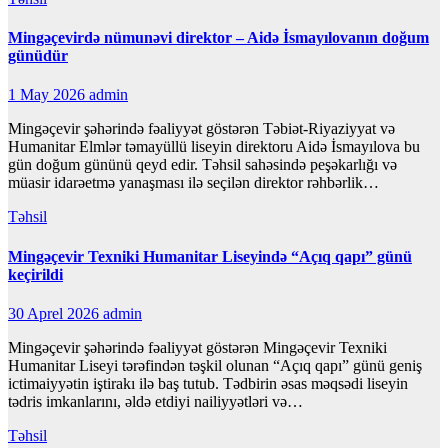
Mingəçevirdə nümunəvi direktor – Aidə İsmayılovanın doğum
günüdür
1 May 2026
admin
Mingəçevir şəhərində fəaliyyət göstərən Təbiət-Riyaziyyat və
Humanitar Elmlər təmayüllü liseyin direktoru Aidə İsmayılova bu
gün doğum gününü qeyd edir. Təhsil sahəsində peşəkarlığı və
müasir idarəetmə yanaşması ilə seçilən direktor rəhbərlik…
Təhsil
Mingəçevir Texniki Humanitar Liseyində “Açıq qapı” günü
keçirildi
30 Aprel 2026
admin
Mingəçevir şəhərində fəaliyyət göstərən Mingəçevir Texniki
Humanitar Liseyi tərəfindən təşkil olunan “Açıq qapı” günü geniş
ictimaiyyətin iştirakı ilə baş tutub. Tədbirin əsas məqsədi liseyin
tədris imkanlarını, əldə etdiyi nailiyyətləri və…
Təhsil