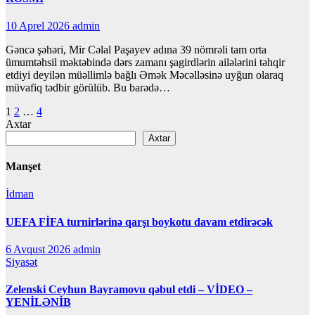
10 Aprel 2026
admin
Gəncə şəhəri, Mir Cəlal Paşayev adına 39 nömrəli tam orta
ümumtəhsil məktəbində dərs zamanı şagirdlərin ailələrini təhqir
etdiyi deyilən müəllimlə bağlı Əmək Məcəlləsinə uyğun olaraq
müvafiq tədbir görülüb. Bu barədə…
Posts
1
2
…
4
Axtar
pagination
Axtar
Manşet
İdman
UEFA FİFA turnirlərinə qarşı boykotu davam etdirəcək
6 Avqust 2026
admin
Siyasət
Zelenski Ceyhun Bayramovu qəbul etdi – VİDEO –
YENİLƏNİB