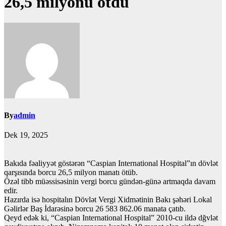
26,5 milyonu ötdü
By
admin
Dek 19, 2025
Bakıda fəaliyyət göstərən “Caspian International Hospital”ın dövlət
qarşısında borcu 26,5 milyon manatı ötüb.
Özəl tibb müəssisəsinin vergi borcu gündən-günə artmaqda davam
edir.
Hazırda isə hospitalın Dövlət Vergi Xidmətinin Bakı şəhəri Lokal
Gəlirlər Baş İdarəsinə borcu 26 583 862.06 manata çatıb.
Qeyd edək ki, “Caspian International Hospital” 2010-cu ildə dğvlət