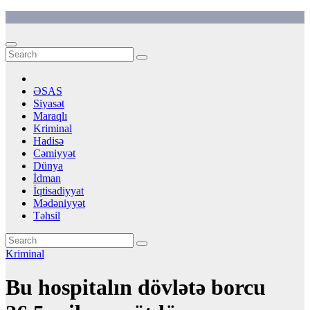
Skip
to
content
ƏSAS
Siyasət
Maraqlı
Kriminal
Hadisə
Cəmiyyət
Dünya
İdman
İqtisadiyyat
Mədəniyyət
Təhsil
Kriminal
Bu hospitalın dövlətə borcu