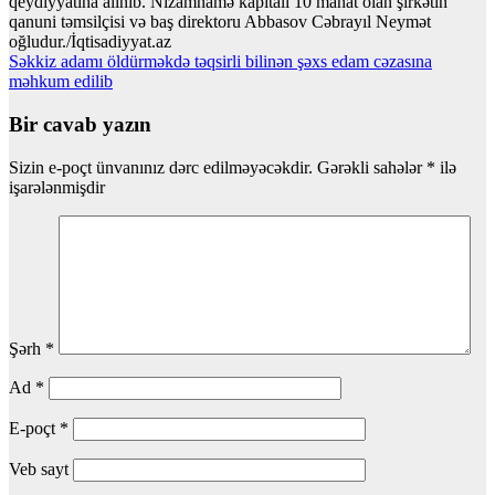
qeydiyyatına alınıb. Nizamnamə kapitalı 10 manat olan şirkətin
qanuni təmsilçisi və baş direktoru Abbasov Cəbrayıl Neymət
oğludur./İqtisadiyyat.az
Yazı
Səkkiz adamı öldürməkdə təqsirli bilinən şəxs edam cəzasına
məhkum edilib
naviqasiyası
Bir cavab yazın
Sizin e-poçt ünvanınız dərc edilməyəcəkdir.
Gərəkli sahələr
*
ilə
işarələnmişdir
Şərh
*
Ad
*
E-poçt
*
Veb sayt