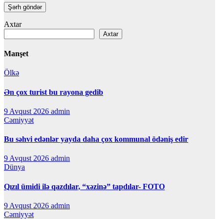
Axtar
Axtar
Manşet
Ölkə
Ən çox turist bu rayona gedib
9 Avqust 2026
admin
Cəmiyyət
Bu səhvi edənlər yayda daha çox kommunal ödəniş edir
9 Avqust 2026
admin
Dünya
Qızıl ümidi ilə qazdılar, “xəzinə” tapdılar- FOTO
9 Avqust 2026
admin
Cəmiyyət