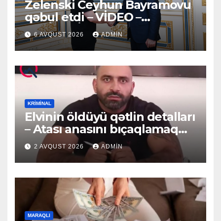
Zelenski Ceyhun Bayramovu
qəbul etdi – VİDEO –
YENİLƏNİB
6 AVQUST 2026
ADMIN
KRIMINAL
Elvinin öldüyü qətlin detalları
– Atası anasını bıçaqlamaq
istəyirmiş
2 AVQUST 2026
ADMIN
MARAQLI