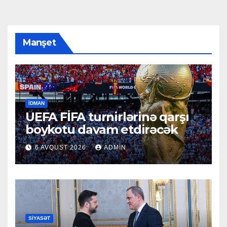
Manşet
İDMAN
UEFA FİFA turnirlərinə qarşı
boykotu davam etdirəcək
6 AVQUST 2026
ADMIN
SIYASƏT