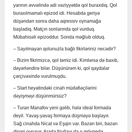
yarının əvvəlində adi vəziyyətdə qol buraxdıq. Qol
buraxılmamalı epizod idi. Hesabda geriyə
düşəndən sonra daha aqressiv oynamağa
başladıq. Matçın sonlarında qol vurduq.
Mübahisəli epizoddur. Sonda məğlub olduq.
– Sayılmayan qolunuzla bağlı fikirləriniz necədir?
– Bizim fikrimizcə, qol təmiz idi. Kimlərsə də baxıb,
dəyərləndirə bilər. Düşünürəm ki, qol qaydalar
çərçivəsində vurulmuşdu.
– Start heyətindəki cinah müdafiəçilərini
dəyişməyi düşünmürsüz?
– Turan Manafov yeni gəlib, hələ ideal formada
deyil. Yavaş-yavaş formaya düşməyə başlayır.
Sağ cinahda Nicat və Eşqin var. Bəzən biri, bəzən
digəri oynayır. Arada Nuğayı da o mövqedə