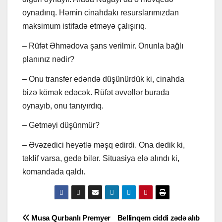
oynadırıq. Həmin cinahdakı resurslarımızdan
maksimum istifadə etməyə çalışırıq.
– Rüfət Əhmədova şans verilmir. Onunla bağlı
planınız nədir?
– Onu transfer edəndə düşünürdük ki, cinahda
bizə kömək edəcək. Rüfət əvvəllər burada
oynayıb, onu tanıyırdıq.
– Getməyi düşünmür?
– Əvəzedici heyətlə məşq edirdi. Ona dedik ki,
təklif varsa, gedə bilər. Situasiya elə alındı ki,
komandada qaldı.
Yazı
Musa Qurbanlı Premyer
Bellinqem ciddi zədə alıb