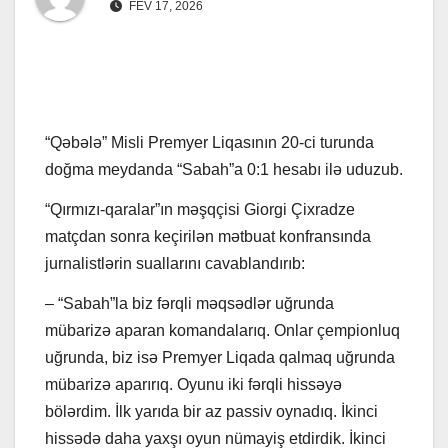
FEV 17, 2026
“Qəbələ” Misli Premyer Liqasının 20-ci turunda
doğma meydanda “Sabah”a 0:1 hesabı ilə uduzub.
“Qırmızı-qaralar”ın məşqçisi Giorgi Çixradze
matçdan sonra keçirilən mətbuat konfransında
jurnalistlərin suallarını cavablandırıb:
– “Sabah”la biz fərqli məqsədlər uğrunda
mübarizə aparan komandalarıq. Onlar çempionluq
uğrunda, biz isə Premyer Liqada qalmaq uğrunda
mübarizə aparırıq. Oyunu iki fərqli hissəyə
bölərdim. İlk yarıda bir az passiv oynadıq. İkinci
hissədə daha yaxşı oyun nümayiş etdirdik. İkinci