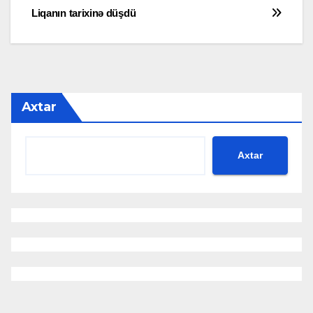
Liqanın tarixinə düşdü
naviqasiyası
Axtar
Axtar