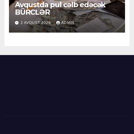
Avqustda pul cəlb edəcək
BÜRCLƏR
2 AVQUST 2026
ADMIN