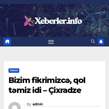
Skip
to
content
İDMAN
Bizim fikrimizcə, qol
təmiz idi – Çixradze
By
admin