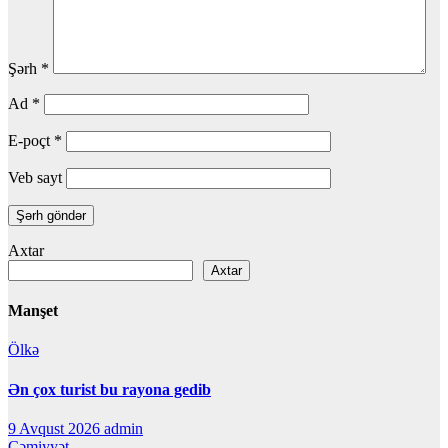
Şərh
*
Ad
*
E-poçt
*
Veb sayt
Axtar
Axtar
Manşet
Ölkə
Ən çox turist bu rayona gedib
9 Avqust 2026
admin
Cəmiyyət