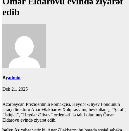
Ömər Eldarovu evində ziyarət
edib
By
admin
Dek 21, 2025
Azərbaycan Prezidentinin köməkçisi, Heydər Əliyev Fondunun
icraçı direktoru Anar Ələkbərov Xalq rəssamı, heykəltaraş, “Şərəf”,
“İstiqlal”, “Heydər Əliyev” ordenləri ilə təltif olunmuş Ömər
Eldarovu evində ziyarət edib.
bolge.Az
xəbər verir ki, Anar Ələkbərov bu barədə sosial şəbəkə