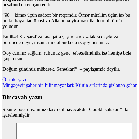
hesabında paylaşım edib.
“98 – kimsə üçün sadəcə bir rəqəmdir. Ömər müəllim üçün isə bu,
nurla, həyat təcrübəsi və Allahın xeyir-duası ilə dolu bir ömür
yoludur.
Bu illəri Siz şərəf və ləyaqətlə yaşamısınız – təkcə daşda və
bürüncdə deyil, insanların qəlbində də iz qoymusunuz.
Qoy canınız sağlam, ruhunuz gənc, təbəssümünüz isə həmişə belə
işıqlı olsun.
Doğum gününüz mübarək, Sənətkar!”, – paylaşımda deyilir.
Yazı
Öncəki yazı
Mingəçevir şəhərinin bilinməyənləri: Kürün sirlərində gizlənən şəhər
naviqasiyası
Bir cavab yazın
Sizin e-poçt ünvanınız dərc edilməyəcəkdir.
Gərəkli sahələr
*
ilə
işarələnmişdir