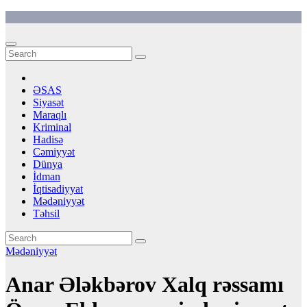
Skip
to
content
ƏSAS
Siyasət
Maraqlı
Kriminal
Hadisə
Cəmiyyət
Dünya
İdman
İqtisadiyyat
Mədəniyyət
Təhsil
Mədəniyyət
Anar Ələkbərov Xalq rəssamı