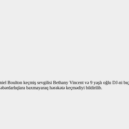
Daniel Boulton keçmiş sevgilisi Bethany Vincent və 9 yaşlı oğlu DJ-ni 
əbərdarlıqlara baxmayaraq hərəkətə keçmədiyi bildirilib.