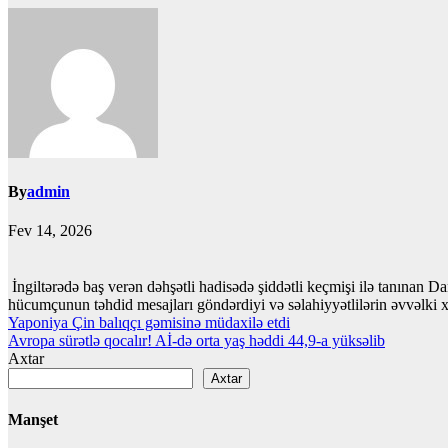
By
admin
Fev 14, 2026
İngiltərədə baş verən dəhşətli hadisədə şiddətli keçmişi ilə tanınan 
hücumçunun təhdid mesajları göndərdiyi və səlahiyyətlilərin əvvəlki x
Yazı
Yaponiya Çin balıqçı gəmisinə müdaxilə etdi
Avropa sürətlə qocalır! Aİ-də orta yaş həddi 44,9-a yüksəlib
naviqasiyası
Axtar
Axtar
Manşet