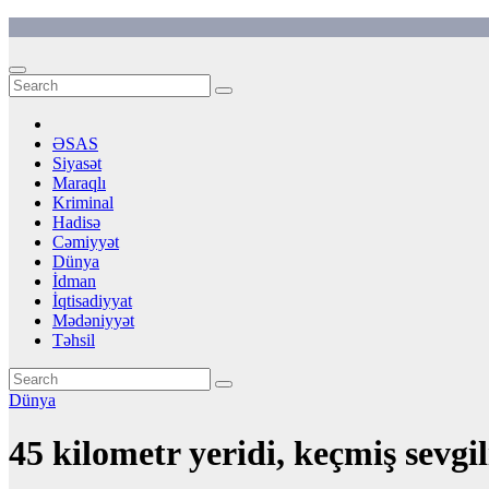
Skip
to
content
ƏSAS
Siyasət
Maraqlı
Kriminal
Hadisə
Cəmiyyət
Dünya
İdman
İqtisadiyyat
Mədəniyyət
Təhsil
Dünya
45 kilometr yeridi, keçmiş sevgil