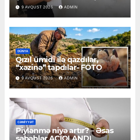
9 AVQUST 2026
ADMIN
DÜNYA
Qızıl ümidi ilə qazdılar,
“xəzinə” tapdılar- FOTO
9 AVQUST 2026
ADMIN
CƏMIYYƏT
Piylənmə niyə artır? – Əsas
səbəblər AÇIQLANDI