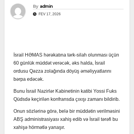
By
admin
FEV 17, 2026
İsrail HƏMAS hərəkatına tərk-silah olunması üçün
60 günlük müddət verəcək, əks halda, İsrail
ordusu Qəzza zolağında döyüş əməliyyatlarını
bərpa edəcək.
Bunu İsrail Nazirlər Kabinetinin katibi Yossi Fuks
Qüdsdə keçirilən konfransda çıxışı zamanı bildirib.
Onun sözlərinə görə, belə bir müddətin verilməsini
ABŞ administrasiyası xahiş edib və İsrail tərəfi bu
xahişə hörmətlə yanaşır.