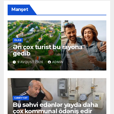
Manşet
ÖLKƏ
Ən çox turist bu rayona
gedib
9 AVQUST 2026
ADMIN
CƏMIYYƏT
Bu səhvi edənlər yayda daha
çox kommunal ödəniş edir