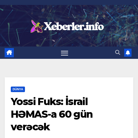
Skip
to
content
DÜNYA
Yossi Fuks: İsrail
HƏMAS-a 60 gün
verəcək