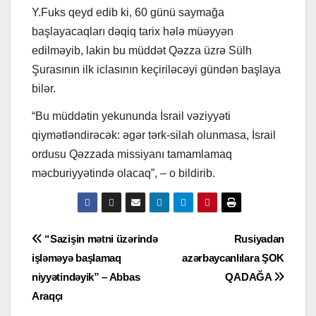
Y.Fuks qeyd edib ki, 60 günü saymağa
başlayacaqları dəqiq tarix hələ müəyyən
edilməyib, lakin bu müddət Qəzza üzrə Sülh
Şurasının ilk iclasının keçiriləcəyi gündən başlaya
bilər.
“Bu müddətin yekununda İsrail vəziyyəti
qiymətləndirəcək: əgər tərk-silah olunmasa, İsrail
ordusu Qəzzada missiyanı tamamlamaq
məcburiyyətində olacaq”, – o bildirib.
Yazı
“Sazişin mətni üzərində
Rusiyadan
işləməyə başlamaq
azərbaycanlılara ŞOK
naviqasiyası
niyyətindəyik” – Abbas
QADAĞA
Araqçı