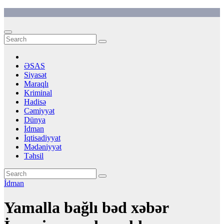
Skip
to
content
ƏSAS
Siyasət
Maraqlı
Kriminal
Hadisə
Cəmiyyət
Dünya
İdman
İqtisadiyyat
Mədəniyyət
Təhsil
İdman
Yamalla bağlı bəd xəbər