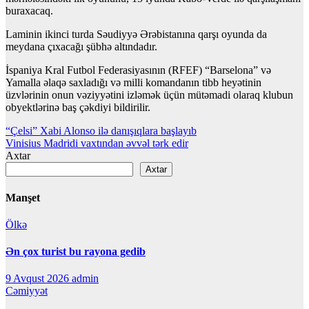
buraxacaq.
Laminin ikinci turda Səudiyyə Ərəbistanına qarşı oyunda da
meydana çıxacağı şübhə altındadır.
İspaniya Kral Futbol Federasiyasının (RFEF) “Barselona” və
Yamalla əlaqə saxladığı və milli komandanın tibb heyətinin
üzvlərinin onun vəziyyətini izləmək üçün mütəmadi olaraq klubun
obyektlərinə baş çəkdiyi bildirilir.
Yazı
“Çelsi” Xabi Alonso ilə danışıqlara başlayıb
Vinisius Madridi vaxtından əvvəl tərk edir
naviqasiyası
Axtar
Axtar
Manşet
Ölkə
Ən çox turist bu rayona gedib
9 Avqust 2026
admin
Cəmiyyət