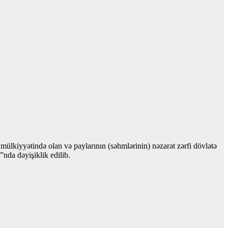
 mülkiyyətində olan və paylarının (səhmlərinin) nəzarət zərfi dövlətə
nda dəyişiklik edilib.