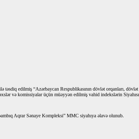
 ilə təsdiq edilmiş “Azərbaycan Respublikasının dövlət orqanları, dövlət
xslər və komissiyalar üçün müəyyən edilmiş vahid indekslərin Siyahısı”
ambıq Aqrar Sənaye Kompleksi” MMC siyahıya əlavə olunub.