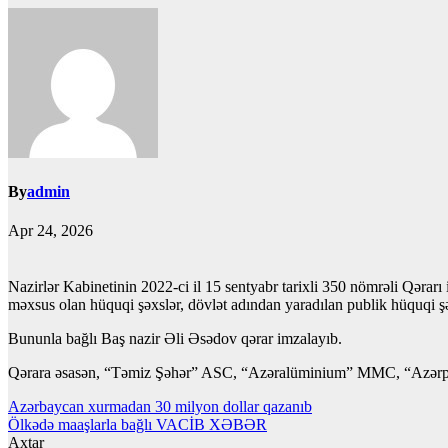
By
admin
Apr 24, 2026
Nazirlər Kabinetinin 2022-ci il 15 sentyabr tarixli 350 nömrəli Qərarı
məxsus olan hüquqi şəxslər, dövlət adından yaradılan publik hüquqi şə
Bununla bağlı Baş nazir Əli Əsədov qərar imzalayıb.
Qərara əsasən, “Тəmiz Şəhər” ASC, “Azəralüminium” MMC, “Azərp
Yazı
Azərbaycan xurmadan 30 milyon dollar qazanıb
Ölkədə maaşlarla bağlı VACİB XƏBƏR
naviqasiyası
Axtar