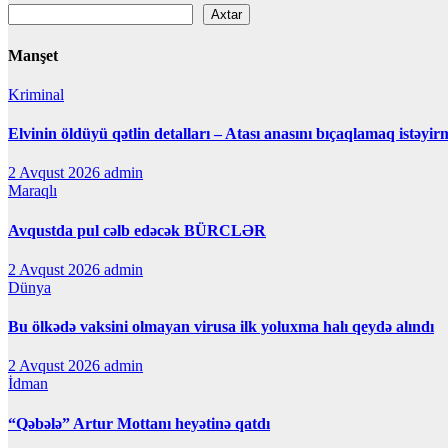
Axtar
Manşet
Kriminal
Elvinin öldüyü qətlin detalları – Atası anasını bıçaqlamaq istəyir
2 Avqust 2026
admin
Maraqlı
Avqustda pul cəlb edəcək BÜRCLƏR
2 Avqust 2026
admin
Dünya
Bu ölkədə vaksini olmayan virusa ilk yoluxma halı qeydə alındı
2 Avqust 2026
admin
İdman
“Qəbələ” Artur Mottanı heyətinə qatdı