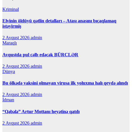
Kriminal
Elvinin öldüyü qətlin detalları – Atası anasını bıçaqlamaq
istəyirmiş
2 Avqust 2026
admin
Maraqlı
Avqustda pul cəlb edəcək BÜRCLƏR
2 Avqust 2026
admin
Dünya
Bu ölkədə vaksini olmayan virusa ilk yoluxma halı qeydə alındı
2 Avqust 2026
admin
İdman
“Qəbələ” Artur Mottanı heyətinə qatdı
2 Avqust 2026
admin