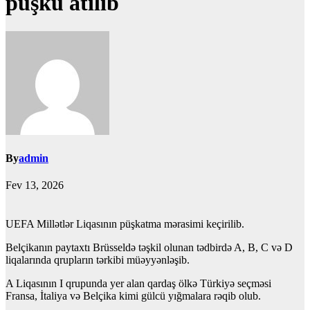
püşkü atılıb
By
admin
Fev 13, 2026
UEFA Millətlər Liqasının püşkatma mərasimi keçirilib.
Belçikanın paytaxtı Brüsseldə təşkil olunan tədbirdə A, B, C və D
liqalarında qrupların tərkibi müəyyənləşib.
A Liqasının I qrupunda yer alan qardaş ölkə Türkiyə seçməsi
Fransa, İtaliya və Belçika kimi gülcü yığmalara rəqib olub.