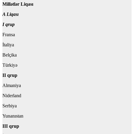
Millətlər Liqası
A Liqası
I qrup
Fransa
İtaliya
Belçika
Türkiyə
II qrup
Almaniya
Niderland
Serbiya
Yunanıstan
III qrup