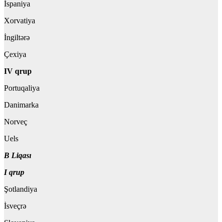
İspaniya
Xorvatiya
İngiltərə
Çexiya
IV qrup
Portuqaliya
Danimarka
Norveç
Uels
B Liqası
I qrup
Şotlandiya
İsveçrə