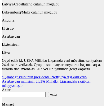
Latviya/Cəbəllütariq cütünün məğlubu
Lüksemburq/Malta cütünün məğlubu
Andorra
II qrup
Azərbaycan
Lixtenşteyn
Litva
Qeyd edək ki, UEFA Millətlər Liqasında yeni mövsümə sentyabrın
24-də start veriləcək. Qrupun son matçları noyabrda baş tutacaqsa,
turnirin final mərhələsi 2027-ci ilin iyununda gerçəkləşəcək.
Yazı
“Qarabağ” klubunun prezidenti “Neftçi”yə təşəkkür edib
Azərbaycan millisinin UEFA Millətlər Liqasındakı rəqibləri
naviqasiyası
müəyyənləşib
Axtar
Axtar
Manşet