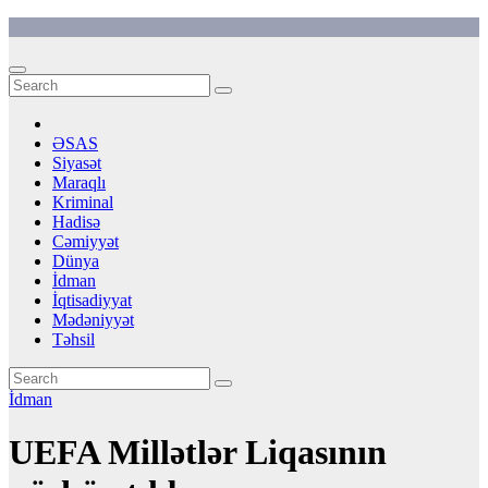
Skip
to
content
ƏSAS
Siyasət
Maraqlı
Kriminal
Hadisə
Cəmiyyət
Dünya
İdman
İqtisadiyyat
Mədəniyyət
Təhsil
İdman
UEFA Millətlər Liqasının