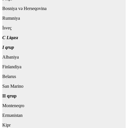
Bosniya və Herseqovina
Rumıniya
İsveç
C Liqası
I qrup
Albaniya
Finlandiya
Belarus
San Marino
II qrup
Monteneqro
Ermənistan
Kipr