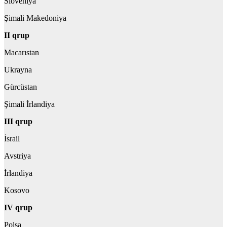
Sloveniya
Şimali Makedoniya
II qrup
Macarıstan
Ukrayna
Gürcüstan
Şimali İrlandiya
III qrup
İsrail
Avstriya
İrlandiya
Kosovo
IV qrup
Polşa