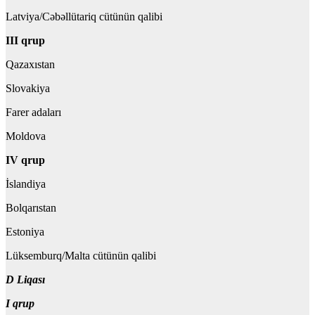
Latviya/Cəbəllütariq cütünün qalibi
III qrup
Qazaxıstan
Slovakiya
Farer adaları
Moldova
IV qrup
İslandiya
Bolqarıstan
Estoniya
Lüksemburq/Malta cütünün qalibi
D Liqası
I qrup