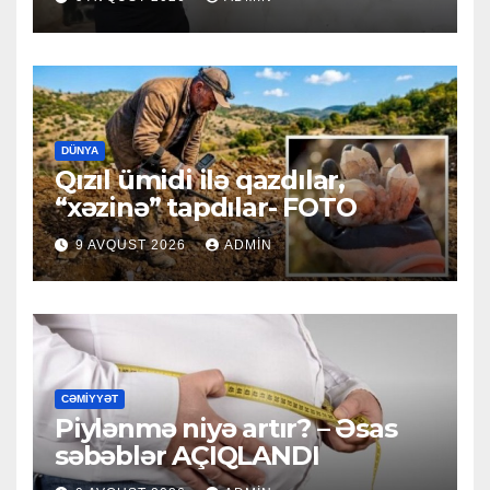
DÜNYA
Qızıl ümidi ilə qazdılar,
“xəzinə” tapdılar- FOTO
9 AVQUST 2026
ADMIN
CƏMIYYƏT
Piylənmə niyə artır? – Əsas
səbəblər AÇIQLANDI