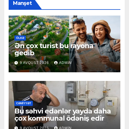
Manşet
ÖLKƏ
Ən çox turist bu rayona
gedib
9 AVQUST 2026
ADMIN
CƏMIYYƏT
Bu səhvi edənlər yayda daha
çox kommunal ödəniş edir
9 AVQUST 2026
ADMIN