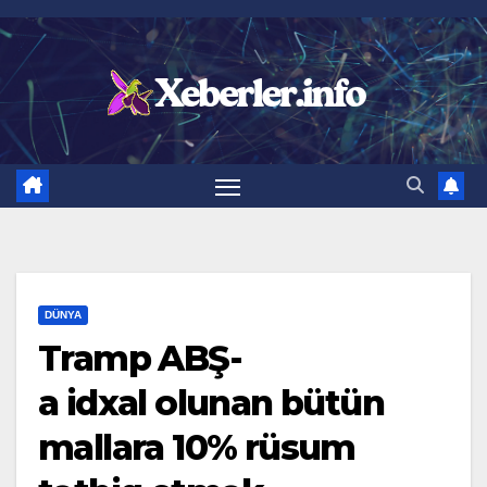
Skip
to
content
DÜNYA
Tramp ABŞ-
a idxal olunan bütün
mallara 10% rüsum