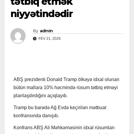
tətbiq etmək
niyyətindədir
By
admin
FEV 21, 2026
ABŞ prezidenti Donald Tramp ölkəyə idxal olunan
bütün mallara 10% həcmində rüsum tətbiq etməyi
planlaşdırdığını açıqlayıb.
Tramp bu barədə Ağ Evdə keçirilən mətbuat
konfransında danışıb.
Konfrans ABŞ Ali Məhkəməsinin idxal rüsumları