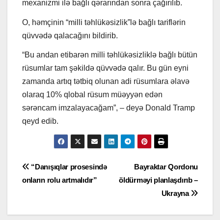
mexanizmi ilə bağlı qərarından sonra çağırılıb.
O, həmçinin “milli təhlükəsizlik”lə bağlı tariflərin
qüvvədə qalacağını bildirib.
“Bu andan etibarən milli təhlükəsizliklə bağlı bütün
rüsumlar tam şəkildə qüvvədə qalır. Bu gün eyni
zamanda artıq tətbiq olunan adi rüsumlara əlavə
olaraq 10% qlobal rüsum müəyyən edən
sərəncam imzalayacağam”, – deyə Donald Tramp
qeyd edib.
Yazı
“Danışıqlar prosesində
Bayraktar Qordonu
onların rolu artmalıdır”
öldürməyi planlaşdırıb –
naviqasiyası
Ukrayna