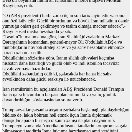
Belə bir bəyanatla İranın ali rəhbərinin n hərbi müşaviri Möhsün
Rzayi çıxış edib.
“O (ABŞ prezidenti) hərbi zərbə üçün son tarix təyin edir və sonra
onu özü ləğv edir. Güclü bir ordunun və böyük İran millətinin dəmir
yumruğu onları geri çəkilməyə və təslim olmağa məcbur edəcək”,-
Rzayi sosial media hesabənda yazıb..
“Tasnim”in məlumatına görə, İran Silahlı Qüvvələrinin Mərkəzi
Qərargahının komandanı general-mayor Əli Əbdullahi ABŞ-ı və
müttəfiqlərini növbəti strateji səhv və ya səhv hesablama etməmək
barədə xəbərdar edib.
Əbdullahinin sözlərinə görə, İranın silahlı qüvvələri keçmişə
nisbətən daha hazırlıqlı və güclü olub və indi istənilən təcavüzə
cavab verməyə hazırdırlar.
Əbdüllahi xəbərdarlıq edib ki, gələcəkdə hər hansı bir səhv
əvvəlkindən daha güclü reaksiya ilə nəticələnəcək.
İran rəsmilərinin bu açıqlamaları ABŞ Prezidenti Donald Trampın
İrana qarşı hücumların bərpası planlarının iki və ya üç günlük
dayandırıldığını söyləməsindən sonra verib.
Tramp əvvəllər çərşənbə axşamı zərbələrə başlamağı planlaşdırdığını
bildirsə də, lakin böhranı həll etmək üçün İranla diplomatik
danışıqlar aparan bir neçə ölkənin xahişi ilə planı dayandırıb.
Tramp eyni zamanda Amerika ordusuna tərəflərin kompromisə gələ
bilməyəcəyi təqdirdə İrana hücuma hazırlaşmaq əmri verdiyini