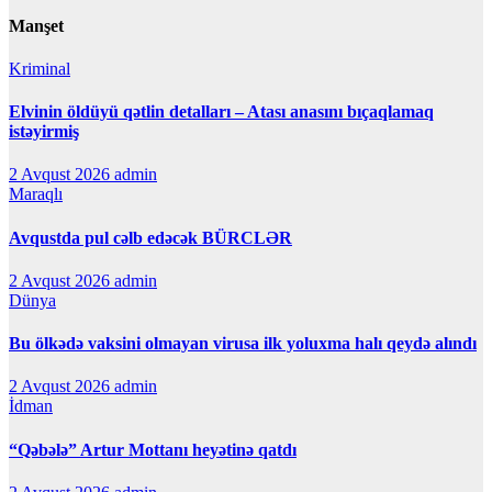
Manşet
Kriminal
Elvinin öldüyü qətlin detalları – Atası anasını bıçaqlamaq
istəyirmiş
2 Avqust 2026
admin
Maraqlı
Avqustda pul cəlb edəcək BÜRCLƏR
2 Avqust 2026
admin
Dünya
Bu ölkədə vaksini olmayan virusa ilk yoluxma halı qeydə alındı
2 Avqust 2026
admin
İdman
“Qəbələ” Artur Mottanı heyətinə qatdı