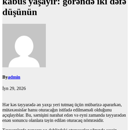
kabus yaşayır: görəndə iki dəfə
düşünün
By
admin
İyn 29, 2026
Hər kəs təyyarədə ən yaxşı yeri tutmaq üçün mübarizə apararkən,
mütəxəssislər hansı oturacağın istifadə edilməməli olduğunu
açıqlayıblar. Bu, sərnişini narahat edən və eyni zamanda təyyarədən
enən sonuncu olanlara təyin edilən oturacaq nömrəsidir.