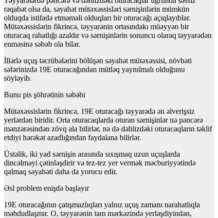
Təyyarələrdə pəncərə və dəhlizdəki oturacaqlar uğrunda səssiz
rəqabət olsa da, səyahət mütəxəssisləri sərnişinlərin mümkün
olduqda istifadə etməməli olduqları bir oturacağı açıqlayıblar.
Mütəxəssislərin fikrincə, təyyarənin ortasındakı müəyyən bir
oturacaq rahatlığı azaldır və sərnişinlərin sonuncu olaraq təyyarədən
enməsinə səbəb ola bilər.
İllərlə uçuş təcrübələrini bölüşən səyahət mütəxəssisi, növbəti
səfərinizdə 19E oturacağından mütləq yaynılmalı olduğunu
söyləyib.
Bunu pis şöhrətinin səbəbi
Mütəxəssislərin fikrincə, 19E oturacağı təyyarədə ən əlverişsiz
yerlərdən biridir. Orta oturacaqlarda oturan sərnişinlər nə pəncərə
mənzərəsindən zövq ala bilirlər, nə də dəhlizdəki oturacaqların təklif
etdiyi hərəkət azadlığından faydalana bilirlər.
Üstəlik, iki yad sərnişin arasında sıxışmaq uzun uçuşlarda
dincəlməyi çətinləşdirir və tez-tez yer vermək məcburiyyətində
qalmaq səyahəti daha da yorucu edir.
Əsl problem enişdə başlayır
19E oturacağının çatışmazlıqları yalnız uçuş zamanı narahatlıqla
məhdudlaşmır. O, təyyarənin tam mərkəzində yerləşdiyindən,