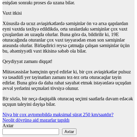
enişdən sonrakı proses də uzana bilər.
Vaxt itkisi
Xüsusilə də ucuz aviaşirkətlərdə sərnişinlər ön və arxa qapılardan
eyni vaxtda təxliyə edildikdə, orta sıralardakı sərnişinlər çox vaxt
çıxışlardan ən uzaqda olurlar. Buna görə də, bildirilir ki, 19E
oturacağında oturanlar çox vaxt təyyarədən enən son sərnişinlər
arasında olurlar. Birləşdirici reysə çatmağa çalışan sərnişinlər üçün
bu, əhəmiyyətli vaxt itkisinə səbəb ola bilər.
Qeydiyyat zamanı diqqət!
Mütəxəssislər həmçinin qeyd edirlər ki, bir çox aviaşirkətlər pulsuz
və təsadüfi yer təyinatları zamanı tez-tez orta oturacaqlar təyin
edirlər. Buna görə də daha rahat səyahət etmək istəyənlərə uçuşdan
əvvəl yerlərini seçmələri tövsiyə olunur.
Bir sözlə, bir neçə dəqiqəlik oturacaq seçimi saatlarla davam edəcək
uçuşun taleyini dəyişə bilər.
Yazı
Niyə bir çox avtomobildə maksimal sürət 250 km/saatdır?
Neolit dövrünə aid məzarlar tapıldı
naviqasiyası
Axtar
Axtar