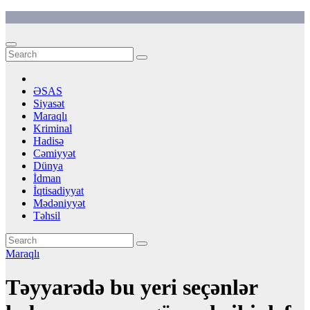
Skip
to
content
ƏSAS
Siyasət
Maraqlı
Kriminal
Hadisə
Cəmiyyət
Dünya
İdman
İqtisadiyyat
Mədəniyyət
Təhsil
Maraqlı
Təyyarədə bu yeri seçənlər