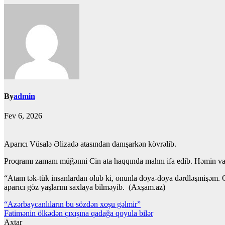
By
admin
Fev 6, 2026
Aparıcı Vüsalə Əlizadə atasından danışarkən kövrəlib.
Proqramı zamanı müğənni Cin ata haqqında mahnı ifa edib. Həmin vax
“Atam tək-tük insanlardan olub ki, onunla doya-doya dərdləşmişəm. Qı
aparıcı göz yaşlarını saxlaya bilməyib. (Axşam.az)
Yazı
“Azərbaycanlıların bu sözdən xoşu gəlmir”
Fatimənin ölkədən çıxışına qadağa qoyula bilər
naviqasiyası
Axtar