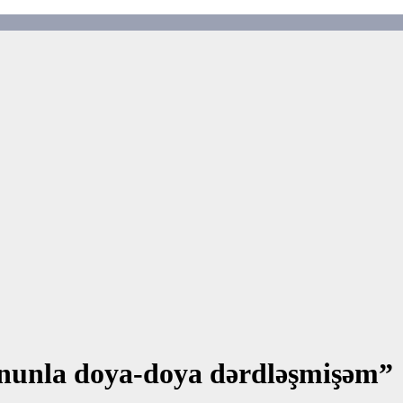
onunla doya-doya dərdləşmişəm”