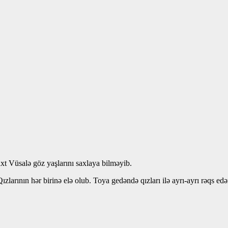
t Vüsalə göz yaşlarını saxlaya bilməyib.
zlarının hər birinə elə olub. Toya gedəndə qızları ilə ayrı-ayrı rəqs e