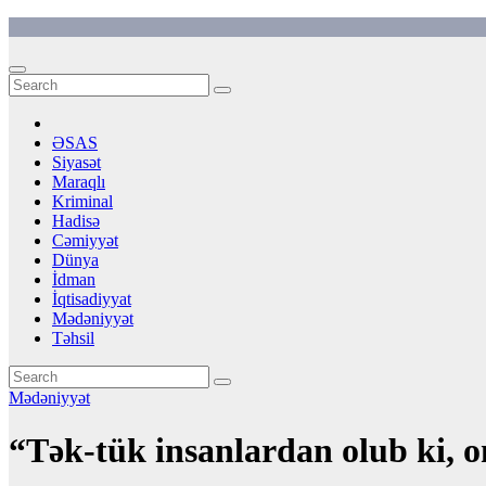
Skip
to
content
ƏSAS
Siyasət
Maraqlı
Kriminal
Hadisə
Cəmiyyət
Dünya
İdman
İqtisadiyyat
Mədəniyyət
Təhsil
Mədəniyyət
“Tək-tük insanlardan olub ki, 