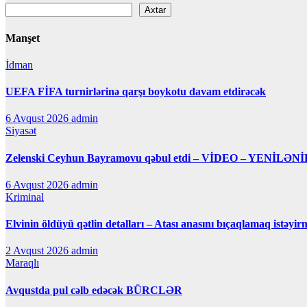
Axtar
Manşet
İdman
UEFA FİFA turnirlərinə qarşı boykotu davam etdirəcək
6 Avqust 2026
admin
Siyasət
Zelenski Ceyhun Bayramovu qəbul etdi – VİDEO – YENİLƏNİ
6 Avqust 2026
admin
Kriminal
Elvinin öldüyü qətlin detalları – Atası anasını bıçaqlamaq istəyir
2 Avqust 2026
admin
Maraqlı
Avqustda pul cəlb edəcək BÜRCLƏR