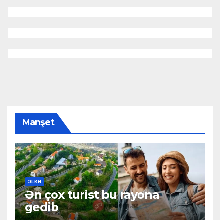
Manşet
ÖLKƏ
Ən çox turist bu rayona
gedib