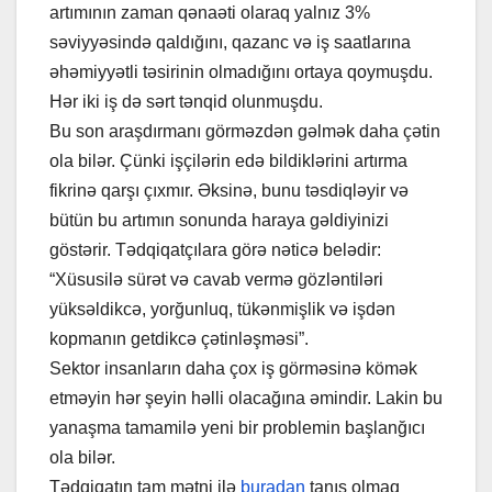
artımının zaman qənaəti olaraq yalnız 3%
səviyyəsində qaldığını, qazanc və iş saatlarına
əhəmiyyətli təsirinin olmadığını ortaya qoymuşdu.
Hər iki iş də sərt tənqid olunmuşdu.
Bu son araşdırmanı görməzdən gəlmək daha çətin
ola bilər. Çünki işçilərin edə bildiklərini artırma
fikrinə qarşı çıxmır. Əksinə, bunu təsdiqləyir və
bütün bu artımın sonunda haraya gəldiyinizi
göstərir. Tədqiqatçılara görə nəticə belədir:
“Xüsusilə sürət və cavab vermə gözləntiləri
yüksəldikcə, yorğunluq, tükənmişlik və işdən
kopmanın getdikcə çətinləşməsi”.
Sektor insanların daha çox iş görməsinə kömək
etməyin hər şeyin həlli olacağına əmindir. Lakin bu
yanaşma tamamilə yeni bir problemin başlanğıcı
ola bilər.
Tədqiqatın tam mətni ilə
buradan
tanış olmaq