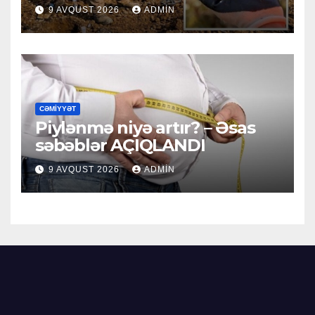
9 AVQUST 2026
ADMIN
CƏMIYYƏT
Piylənmə niyə artır? – Əsas
səbəblər AÇIQLANDI
9 AVQUST 2026
ADMIN