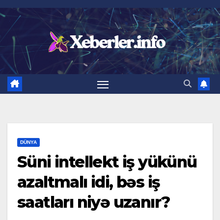
Skip
to
content
DÜNYA
Süni intellekt iş yükünü
azaltmalı idi, bəs iş
saatları niyə uzanır?