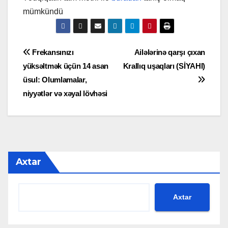
mümkündü
Yazı
Frekansınızı
Ailələrinə qarşı çıxan
yüksəltmək üçün 14 asan
Krallıq uşaqları (SİYAHI)
naviqasiyası
üsul: Olumlamalar,
niyyətlər və xəyal lövhəsi
Axtar
Axtar