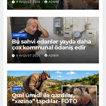
9 AVQUST 2026
ADMIN
CƏMIYYƏT
Bu səhvi edənlər yayda daha
çox kommunal ödəniş edir
9 AVQUST 2026
ADMIN
DÜNYA
Qızıl ümidi ilə qazdılar,
“xəzinə” tapdılar- FOTO