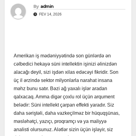
By
admin
FEV 14, 2026
Amerikan iş mədəniyyətində son günlərdə ən
cəlbedici hekayə süni intellektin işinizi əlinizdən
alacağı deyil, sizi işdən xilas edəcəyi fikridir. Son
üç il ərzində sektor milyonlarla narahat insana
məhz bunu satır. Bəzi ağ yaxalı işlər aradan
qalxacaq. Amma digər çoxlu rol üçün arqument
belədir: Süni intellekt çarpan effekti yaradır. Siz
daha səriştəli, daha vazkeçilməz bir hüquqşünas,
məsləhətçi, yazıçı, proqramçı və ya maliyyə
analisti olursunuz. Alətlər sizin üçün işləyir, siz