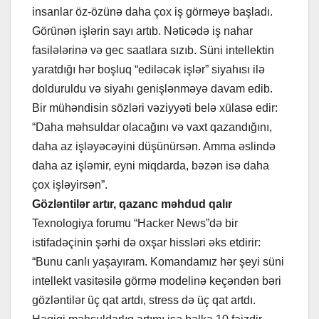
insanlar öz-özünə daha çox iş görməyə başladı.
Görünən işlərin sayı artıb. Nəticədə iş nahar
fasilələrinə və gec saatlara sızıb. Süni intellektin
yaratdığı hər boşluq “ediləcək işlər” siyahısı ilə
dolduruldu və siyahı genişlənməyə davam edib.
Bir mühəndisin sözləri vəziyyəti belə xülasə edir:
“Daha məhsuldar olacağını və vaxt qazandığını,
daha az işləyəcəyini düşünürsən. Amma əslində
daha az işləmir, eyni miqdarda, bəzən isə daha
çox işləyirsən”.
Gözləntilər artır, qazanc məhdud qalır
Texnologiya forumu “Hacker News”də bir
istifadəçinin şərhi də oxşar hissləri əks etdirir:
“Bunu canlı yaşayıram. Komandamız hər şeyi süni
intellekt vasitəsilə görmə modelinə keçəndən bəri
gözləntilər üç qat artdı, stress də üç qat artdı.