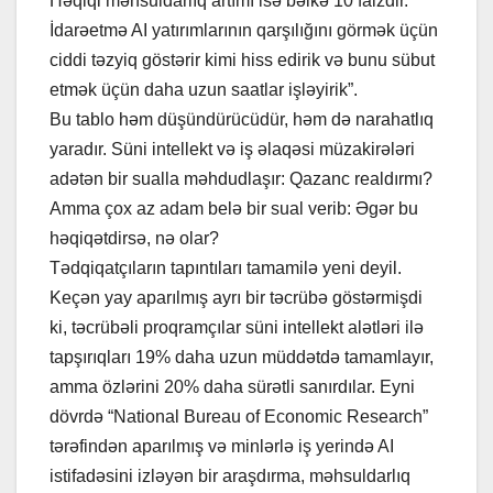
Həqiqi məhsuldarlıq artımı isə bəlkə 10 faizdir.
İdarəetmə AI yatırımlarının qarşılığını görmək üçün
ciddi təzyiq göstərir kimi hiss edirik və bunu sübut
etmək üçün daha uzun saatlar işləyirik”.
Bu tablo həm düşündürücüdür, həm də narahatlıq
yaradır. Süni intellekt və iş əlaqəsi müzakirələri
adətən bir sualla məhdudlaşır: Qazanc realdırmı?
Amma çox az adam belə bir sual verib: Əgər bu
həqiqətdirsə, nə olar?
Tədqiqatçıların tapıntıları tamamilə yeni deyil.
Keçən yay aparılmış ayrı bir təcrübə göstərmişdi
ki, təcrübəli proqramçılar süni intellekt alətləri ilə
tapşırıqları 19% daha uzun müddətdə tamamlayır,
amma özlərini 20% daha sürətli sanırdılar. Eyni
dövrdə “National Bureau of Economic Research”
tərəfindən aparılmış və minlərlə iş yerində AI
istifadəsini izləyən bir araşdırma, məhsuldarlıq