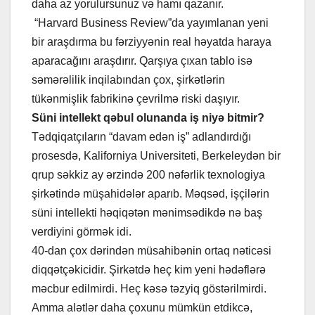
daha az yorulursunuz və hamı qazanır.
“Harvard Business Review”da yayımlanan yeni
bir araşdırma bu fərziyyənin real həyatda haraya
aparacağını araşdırır. Qarşıya çıxan tablo isə
səmərəlilik inqilabından çox, şirkətlərin
tükənmişlik fabrikinə çevrilmə riski daşıyır.
Süni intellekt qəbul olunanda iş niyə bitmir?
Tədqiqatçıların “davam edən iş” adlandırdığı
prosesdə, Kaliforniya Universiteti, Berkeleydən bir
qrup səkkiz ay ərzində 200 nəfərlik texnologiya
şirkətində müşahidələr aparıb. Məqsəd, işçilərin
süni intellekti həqiqətən mənimsədikdə nə baş
verdiyini görmək idi.
40-dan çox dərindən müsahibənin ortaq nəticəsi
diqqətçəkicidir. Şirkətdə heç kim yeni hədəflərə
məcbur edilmirdi. Heç kəsə təzyiq göstərilmirdi.
Amma alətlər daha çoxunu mümkün etdikcə,