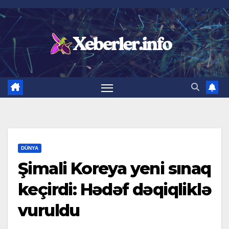
Skip
to
content
DÜNYA
Şimali Koreya yeni sınaq
keçirdi: Hədəf dəqiqliklə
vuruldu