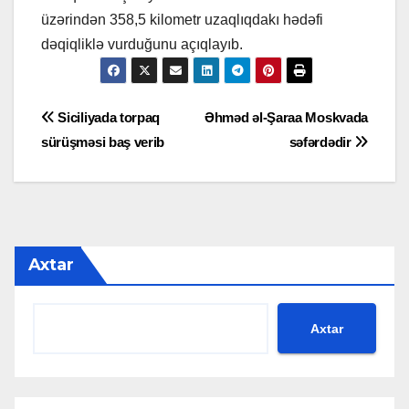
üzərindən 358,5 kilometr uzaqlıqdakı hədəfi
dəqiqliklə vurduğunu açıqlayıb.
Yazı
Siciliyada torpaq
Əhməd əl-Şaraa Moskvada
sürüşməsi baş verib
səfərdədir
naviqasiyası
Axtar
Axtar