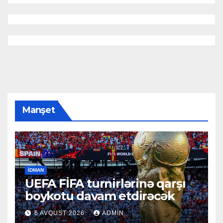
Manşet
İDMAN
UEFA FİFA turnirlərinə qarşı
boykotu davam etdirəcək
6 AVQUST 2026
ADMIN