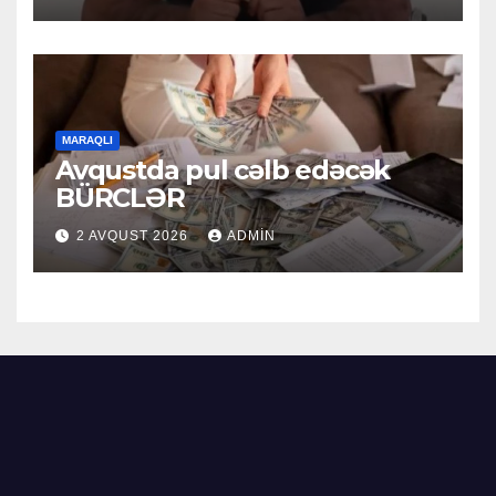
MARAQLI
Avqustda pul cəlb edəcək
BÜRCLƏR
2 AVQUST 2026
ADMIN