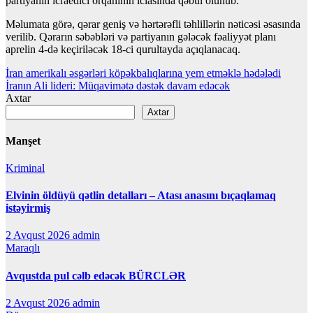
partiyanın icraedici orqanının iclasında qəbul olunub.
Məlumata görə, qərar geniş və hərtərəfli təhlillərin nəticəsi əsasında
verilib. Qərarın səbəbləri və partiyanın gələcək fəaliyyət planı
aprelin 4-də keçiriləcək 18-ci qurultayda açıqlanacaq.
Yazı
İran amerikalı əsgərləri köpəkbalıqlarına yem etməklə hədələdi
İranın Ali lideri: Müqavimətə dəstək davam edəcək
naviqasiyası
Axtar
Axtar
Manşet
Kriminal
Elvinin öldüyü qətlin detalları – Atası anasını bıçaqlamaq
istəyirmiş
2 Avqust 2026
admin
Maraqlı
Avqustda pul cəlb edəcək BÜRCLƏR
2 Avqust 2026
admin