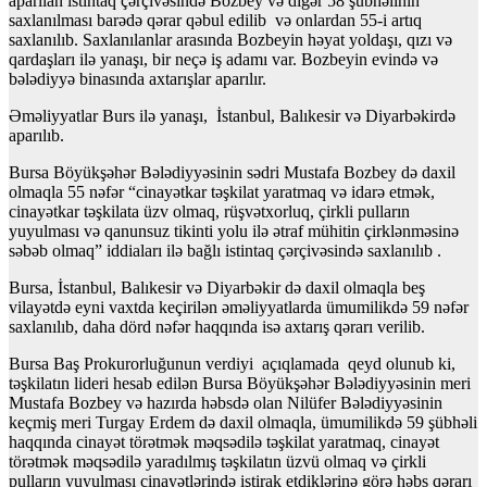
aparılan istintaq çərçivəsində Bozbey və digər 58 şübhəlinin
saxlanılması barədə qərar qəbul edilib və onlardan 55-i artıq
saxlanılıb. Saxlanılanlar arasında Bozbeyin həyat yoldaşı, qızı və
qardaşları ilə yanaşı, bir neçə iş adamı var. Bozbeyin evində və
bələdiyyə binasında axtarışlar aparılır.
Əməliyyatlar Burs ilə yanaşı, İstanbul, Balıkesir və Diyarbəkirdə
aparılıb.
Bursa Böyükşəhər Bələdiyyəsinin sədri Mustafa Bozbey də daxil
olmaqla 55 nəfər “cinayətkar təşkilat yaratmaq və idarə etmək,
cinayətkar təşkilata üzv olmaq, rüşvətxorluq, çirkli pulların
yuyulması və qanunsuz tikinti yolu ilə ətraf mühitin çirklənməsinə
səbəb olmaq” iddiaları ilə bağlı istintaq çərçivəsində saxlanılıb .
Bursa, İstanbul, Balıkesir və Diyarbəkir də daxil olmaqla beş
vilayətdə eyni vaxtda keçirilən əməliyyatlarda ümumilikdə 59 nəfər
saxlanılıb, daha dörd nəfər haqqında isə axtarış qərarı verilib.
Bursa Baş Prokurorluğunun verdiyi açıqlamada qeyd olunub ki,
təşkilatın lideri hesab edilən Bursa Böyükşəhər Bələdiyyəsinin meri
Mustafa Bozbey və hazırda həbsdə olan Nilüfer Bələdiyyəsinin
keçmiş meri Turgay Erdem də daxil olmaqla, ümumilikdə 59 şübhəli
haqqında cinayət törətmək məqsədilə təşkilat yaratmaq, cinayət
törətmək məqsədilə yaradılmış təşkilatın üzvü olmaq və çirkli
pulların yuyulması cinayətlərində iştirak etdiklərinə görə həbs qərarı