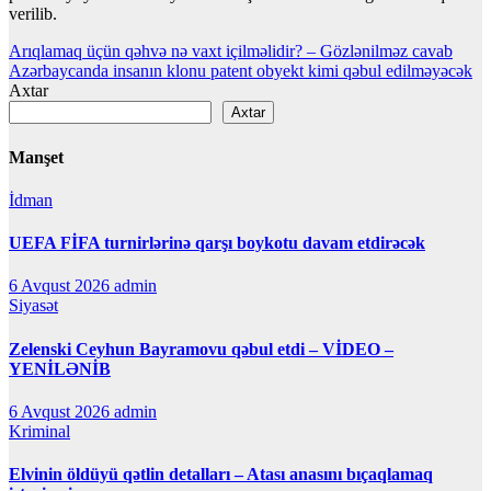
verilib.
Yazı
Arıqlamaq üçün qəhvə nə vaxt içilməlidir? – Gözlənilməz cavab
Azərbaycanda insanın klonu patent obyekt kimi qəbul edilməyəcək
naviqasiyası
Axtar
Axtar
Manşet
İdman
UEFA FİFA turnirlərinə qarşı boykotu davam etdirəcək
6 Avqust 2026
admin
Siyasət
Zelenski Ceyhun Bayramovu qəbul etdi – VİDEO –
YENİLƏNİB
6 Avqust 2026
admin
Kriminal
Elvinin öldüyü qətlin detalları – Atası anasını bıçaqlamaq