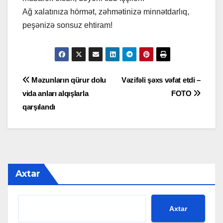
Ağ xalatınıza hörmət, zəhmətinizə minnətdarlıq,
peşənizə sonsuz ehtiram!
Yazı
Məzunların qürur dolu
Vəzifəli şəxs vəfat etdi –
vida anları alqışlarla
FOTO
naviqasiyası
qarşılandı
Axtar
Axtar