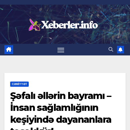
Skip
to
content
CƏMIYYƏT
Şəfalı əllərin bayramı –
İnsan sağlamlığının
keşiyində dayananlara