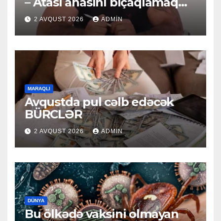
– Atası anasını bıçaqlamaq
istəyirmiş
2 AVQUST 2026
ADMIN
MARAQLI
Avqustda pul cəlb edəcək
BÜRCLƏR
2 AVQUST 2026
ADMIN
DÜNYA
Bu ölkədə vaksini olmayan