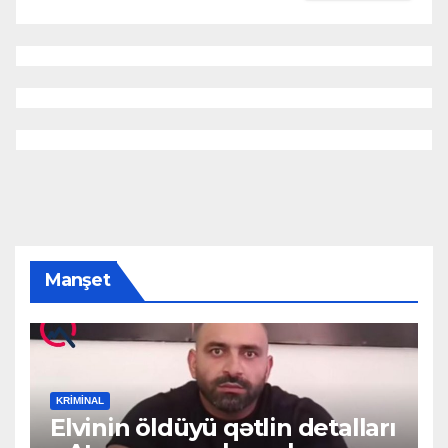
Manşet
KRIMINAL
Elvinin öldüyü qətlin detalları