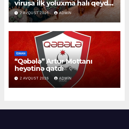
virusa ilk yoluxma halı qeydə
alındı
2 AVQUST 2026
ADMIN
İDMAN
“Qəbələ” Artur Mottanı
heyətinə qatdı
2 AVQUST 2026
ADMIN