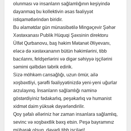
olunması və insanların sağlamlığının keşiyində
dayanmaq bu kollektivin əsas fəaliyyət
istiqamətlərindən biridir.
Bu əlamətdar gün münasibətilə Mingəçevir Şəhər
Xəstəxanası Publik Hüquqi Şəxsinin direktoru
Ülfət Qurbanovu, baş həkim Mətanət Əliyevanı,
eləcə də xəstəxananın bütün həkimlərini, tibb
bacılarını, feldşerlərini və digər səhiyyə işçilərini
səmimi qəlbdən təbrik edirik.
Sizə möhkəm cansağlığı, uzun ömür, ailə
xoşbəxtliyi, şərəfli fəaliyyətinizdə yeni-yeni uğurlar
arzulayırıq. İnsanların sağlamlığı naminə
göstərdiyiniz fədakarlıq, peşəkarlıq və humanist
xidmət daim yüksək dəyərləndirilir.
Qoy şəfalı əlləriniz hər zaman insanlara sağlamlıq,
sevinc və xoşbəxtlik bəxş etsin. Peşə bayramınız
mübarək olsun, dəyərli tibb işçiləri!