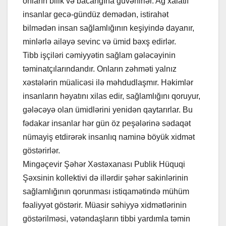
onların bilik və bacarığına güvənirlər. Ağ xalatlı
insanlar gecə-gündüz demədən, istirahət
bilmədən insan sağlamlığının keşiyində dayanır,
minlərlə ailəyə sevinc və ümid bəxş edirlər.
Tibb işçiləri cəmiyyətin sağlam gələcəyinin
təminatçılarındandır. Onların zəhməti yalnız
xəstələrin müalicəsi ilə məhdudlaşmır. Həkimlər
insanların həyatını xilas edir, sağlamlığını qoruyur,
gələcəyə olan ümidlərini yenidən qaytarırlar. Bu
fədakar insanlar hər gün öz peşələrinə sədaqət
nümayiş etdirərək insanlıq naminə böyük xidmət
göstərirlər.
Mingəçevir Şəhər Xəstəxanası Publik Hüquqi
Şəxsinin kollektivi də illərdir şəhər sakinlərinin
sağlamlığının qorunması istiqamətində mühüm
fəaliyyət göstərir. Müasir səhiyyə xidmətlərinin
göstərilməsi, vətəndaşların tibbi yardımla təmin