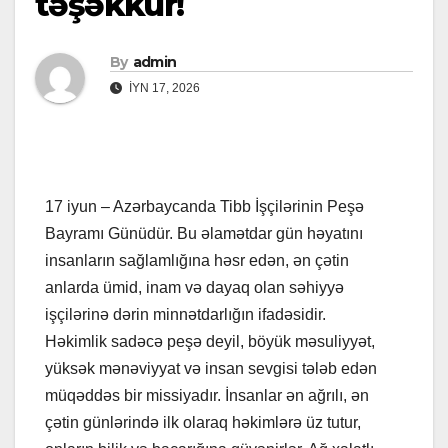
təşəkkür!
By
admin
İYN 17, 2026
17 iyun – Azərbaycanda Tibb İşçilərinin Peşə
Bayramı Günüdür. Bu əlamətdar gün həyatını
insanların sağlamlığına həsr edən, ən çətin
anlarda ümid, inam və dayaq olan səhiyyə
işçilərinə dərin minnətdarlığın ifadəsidir.
Həkimlik sadəcə peşə deyil, böyük məsuliyyət,
yüksək mənəviyyat və insan sevgisi tələb edən
müqəddəs bir missiyadır. İnsanlar ən ağrılı, ən
çətin günlərində ilk olaraq həkimlərə üz tutur,