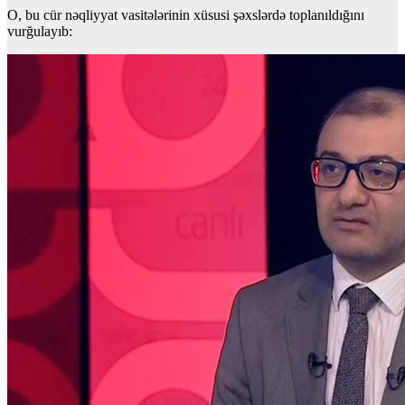
O, bu cür nəqliyyat vasitələrinin xüsusi şəxslərdə toplanıldığını
vurğulayıb: