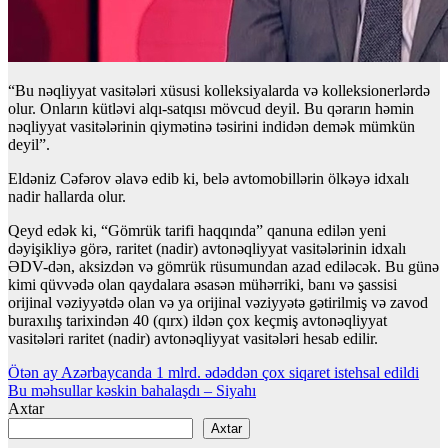
“Bu nəqliyyat vasitələri xüsusi kolleksiyalarda və kolleksionerlərdə
olur. Onların kütləvi alqı-satqısı mövcud deyil. Bu qərarın həmin
nəqliyyat vasitələrinin qiymətinə təsirini indidən demək mümkün
deyil”.
Eldəniz Cəfərov əlavə edib ki, belə avtomobillərin ölkəyə idxalı
nadir hallarda olur.
Qeyd edək ki, “Gömrük tarifi haqqında” qanuna edilən yeni
dəyişikliyə görə, raritet (nadir) avtonəqliyyat vasitələrinin idxalı
ƏDV-dən, aksizdən və gömrük rüsumundan azad ediləcək. Bu günə
kimi qüvvədə olan qaydalara əsasən mühərriki, banı və şassisi
orijinal vəziyyətdə olan və ya orijinal vəziyyətə gətirilmiş və zavod
buraxılış tarixindən 40 (qırx) ildən çox keçmiş avtonəqliyyat
vasitələri raritet (nadir) avtonəqliyyat vasitələri hesab edilir.
Yazı
Ötən ay Azərbaycanda 1 mlrd. ədəddən çox siqaret istehsal edildi
Bu məhsullar kəskin bahalaşdı – Siyahı
naviqasiyası
Axtar
Axtar