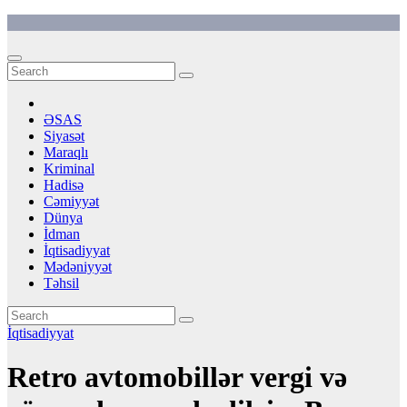
Skip
to
content
ƏSAS
Siyasət
Maraqlı
Kriminal
Hadisə
Cəmiyyət
Dünya
İdman
İqtisadiyyat
Mədəniyyət
Təhsil
İqtisadiyyat
Retro avtomobillər vergi və