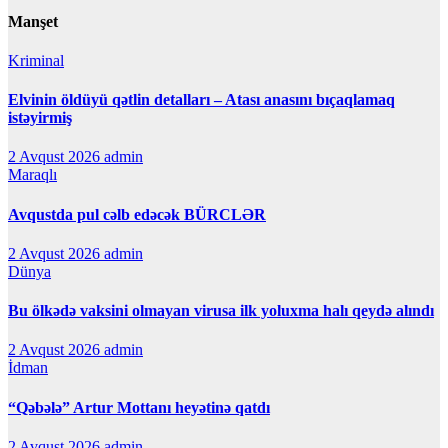
Manşet
Kriminal
Elvinin öldüyü qətlin detalları – Atası anasını bıçaqlamaq
istəyirmiş
2 Avqust 2026
admin
Maraqlı
Avqustda pul cəlb edəcək BÜRCLƏR
2 Avqust 2026
admin
Dünya
Bu ölkədə vaksini olmayan virusa ilk yoluxma halı qeydə alındı
2 Avqust 2026
admin
İdman
“Qəbələ” Artur Mottanı heyətinə qatdı
2 Avqust 2026
admin