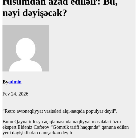
rüsumdan azad ediləir: Bu,
nəyi dəyişəcək?
By
admin
Fev 24, 2026
“Retro avtonəqliyyat vasitələri alqı-satqıda populyar deyil”.
Bunu Qaynarinfo-ya açıqlamasında nəqliyyat məsələləri üzrə
ekspert Eldəniz Cəfərov “Gömrük tarifi haqqında” qanuna edilən
yeni dəyişiklikdən danışarkən deyib.