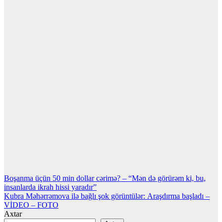
Yazı
Boşanma üçün 50 min dollar cərimə? – “Mən də görürəm ki, bu,
insanlarda ikrah hissi yaradır”
naviqasiyası
Kubra Məhərrəmova ilə bağlı şok görüntülər: Araşdırma başladı –
VİDEO – FOTO
Axtar