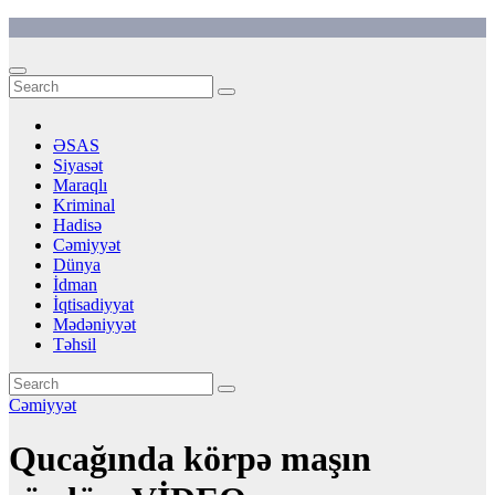
Skip
to
content
ƏSAS
Siyasət
Maraqlı
Kriminal
Hadisə
Cəmiyyət
Dünya
İdman
İqtisadiyyat
Mədəniyyət
Təhsil
Cəmiyyət
Qucağında körpə maşın