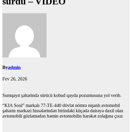
sürdü – VİDEO
By
admin
Fev 26, 2026
Sumqayıt şəhərində sürücü kobud qayda pozuntusuna yol verib.
“KIA Soul” markalı 77-TE-440 dövlət nömrə nişanlı avtomobil
şəhərin mərkəzi hissələrindən birindəki küçədə dairəyə daxil olan
avtomobili gözləmədən həmin avtomobilin hərəkət zolağına çıxır.