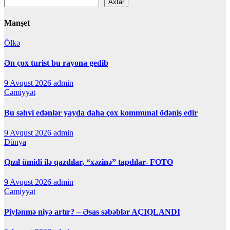
Axtar
Manşet
Ölkə
Ən çox turist bu rayona gedib
9 Avqust 2026
admin
Cəmiyyət
Bu səhvi edənlər yayda daha çox kommunal ödəniş edir
9 Avqust 2026
admin
Dünya
Qızıl ümidi ilə qazdılar, “xəzinə” tapdılar- FOTO
9 Avqust 2026
admin
Cəmiyyət
Piylənmə niyə artır? – Əsas səbəblər AÇIQLANDI