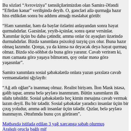
Bu sözləri “Avroviziya” təmsilçilərimizdən olan Samirə Əfəndi
“Efirdən kənar” verilişində deyib. O, gəncləri ailə qurmağa hazır
hiss etdikdən sonra bu addımı atmağı məsləhət görüb:
“Həm xanımlar, həm də bəylər özlərini anlayandan sonra həyat
qurmalıdırlar. Gəzsinlər, yeyib-içsinlər, sonra qərar versinlər.
Xanımlar üçün bu daha çətindir, amma onlar öz ayaqları üzərində
durmalıdırlar. Bizdə xanımlara psixoloji təzyiq çox olur. Buna hazır
olmaq lazımdır. Qonşu, ya da kimsə nə deyəcək deyə həyat qurmaq
olmaz. Bizdə söz-söhbət də buna görə yaranır. Cavab verirəm ki,
mən camaata görə yaşaya bilmərəm, qoy onlar mənə görə
yaşasınlar”.
Samirə xanımlara sosial şəbəkələrdə onlara yazan şəxslərə cavab
verməmələrini sğyləyib:
“Ağ atlı oğlan”a inanmaq olmaz. Realist biriyəm. İlon Mask istəsə,
gəlib tapar, amma belə şeylərə inanmıram. Bütün xanımların ilk
silahı təhsildir. Sosial şəbəkələrdə heç kimin mesajına cavab vermək
lazım deyil. Bu bir tələdir. Sosial şəbəkələr yaradıcı insanlar üçün bir
çıxış yoludur, amma adi insanlar üçün tələdir. Qızlar, belə şeylərə
inanmayın. Ətrafımda bunu çox görürəm”.
Yazı
Mətbəxdə istifadə edilən 3 yağ xərçəngə səbəb olurmuş
Aralıqlı orucla bağlı mif