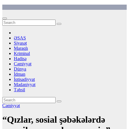
Skip
to
content
ƏSAS
Siyasət
Maraqlı
Kriminal
Hadisə
Cəmiyyət
Dünya
İdman
İqtisadiyyat
Mədəniyyət
Təhsil
Cəmiyyət
“Qızlar, sosial şəbəkələrdə