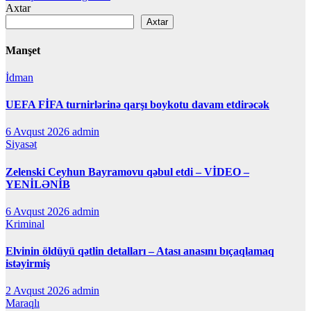
naviqasiyası
Axtar
Axtar
Manşet
İdman
UEFA FİFA turnirlərinə qarşı boykotu davam etdirəcək
6 Avqust 2026
admin
Siyasət
Zelenski Ceyhun Bayramovu qəbul etdi – VİDEO –
YENİLƏNİB
6 Avqust 2026
admin
Kriminal
Elvinin öldüyü qətlin detalları – Atası anasını bıçaqlamaq
istəyirmiş
2 Avqust 2026
admin
Maraqlı