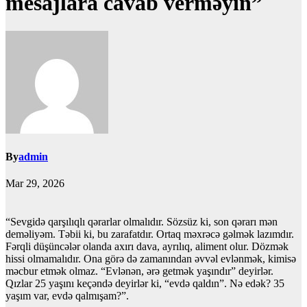
mesajlara cavab verməyin”
By
admin
Mar 29, 2026
“Sevgidə qarşılıqlı qərarlar olmalıdır. Sözsüz ki, son qərarı mən
deməliyəm. Təbii ki, bu zarafatdır. Ortaq məxrəcə gəlmək lazımdır.
Fərqli düşüncələr olanda axırı dava, ayrılıq, aliment olur. Dözmək
hissi olmamalıdır. Ona görə də zamanından əvvəl evlənmək, kimisə
məcbur etmək olmaz. “Evlənən, ərə getmək yaşındır” deyirlər.
Qızlar 25 yaşını keçəndə deyirlər ki, “evdə qaldın”. Nə edək? 35
yaşım var, evdə qalmışam?”.