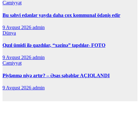
Cəmiyyət
Bu səhvi edənlər yayda daha çox kommunal ödəniş edir
9 Avqust 2026
admin
Dünya
Qızıl ümidi ilə qazdılar, “xəzinə” tapdılar- FOTO
9 Avqust 2026
admin
Cəmiyyət
Piylənmə niyə artır? – Əsas səbəblər AÇIQLANDI
9 Avqust 2026
admin