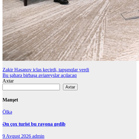
Yazı
Zakir Həsənov iclas keçirdi, tapşırıqlar verdi
Bu şəhərə birbaşa aviareyslər açılacaq
naviqasiyası
Axtar
Axtar
Manşet
Ölkə
Ən çox turist bu rayona gedib
9 Avqust 2026
admin