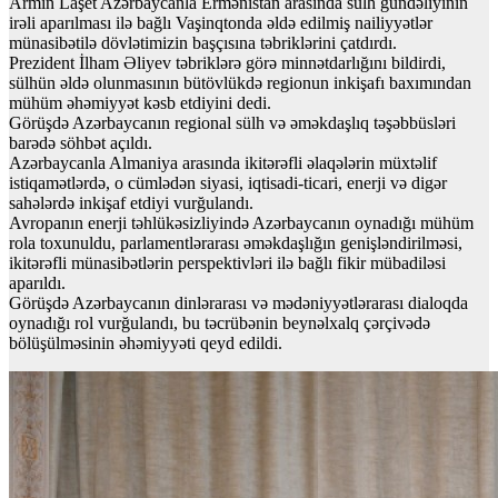
Armin Laşet Azərbaycanla Ermənistan arasında sülh gündəliyinin
irəli aparılması ilə bağlı Vaşinqtonda əldə edilmiş nailiyyətlər
münasibətilə dövlətimizin başçısına təbriklərini çatdırdı.
Prezident İlham Əliyev təbriklərə görə minnətdarlığını bildirdi,
sülhün əldə olunmasının bütövlükdə regionun inkişafı baxımından
mühüm əhəmiyyət kəsb etdiyini dedi.
Görüşdə Azərbaycanın regional sülh və əməkdaşlıq təşəbbüsləri
barədə söhbət açıldı.
Azərbaycanla Almaniya arasında ikitərəfli əlaqələrin müxtəlif
istiqamətlərdə, o cümlədən siyasi, iqtisadi-ticari, enerji və digər
sahələrdə inkişaf etdiyi vurğulandı.
Avropanın enerji təhlükəsizliyində Azərbaycanın oynadığı mühüm
rola toxunuldu, parlamentlərarası əməkdaşlığın genişləndirilməsi,
ikitərəfli münasibətlərin perspektivləri ilə bağlı fikir mübadiləsi
aparıldı.
Görüşdə Azərbaycanın dinlərarası və mədəniyyətlərarası dialoqda
oynadığı rol vurğulandı, bu təcrübənin beynəlxalq çərçivədə
bölüşülməsinin əhəmiyyəti qeyd edildi.