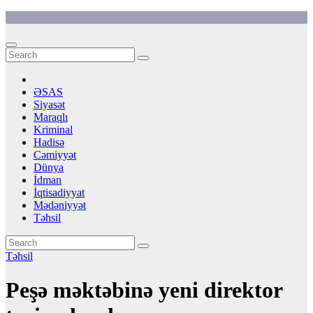
Skip
to
content
ƏSAS
Siyasət
Maraqlı
Kriminal
Hadisə
Cəmiyyət
Dünya
İdman
İqtisadiyyat
Mədəniyyət
Təhsil
Təhsil
Peşə məktəbinə yeni direktor