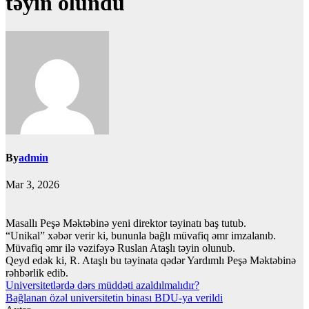
təyin olundu
By
admin
Mar 3, 2026
Masallı Peşə Məktəbinə yeni direktor təyinatı baş tutub.
“Unikal” xəbər verir ki, bununla bağlı müvafiq əmr imzalanıb.
Müvafiq əmr ilə vəzifəyə Ruslan Ataşlı təyin olunub.
Qeyd edək ki, R. Ataşlı bu təyinata qədər Yardımlı Peşə Məktəbinə
rəhbərlik edib.
Yazı
Universitetlərdə dərs müddəti azaldılmalıdır?
Bağlanan özəl universitetin binası BDU-ya verildi
naviqasiyası