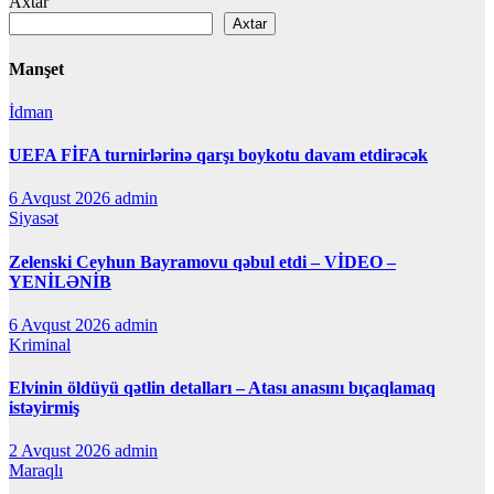
Axtar
Axtar
Manşet
İdman
UEFA FİFA turnirlərinə qarşı boykotu davam etdirəcək
6 Avqust 2026
admin
Siyasət
Zelenski Ceyhun Bayramovu qəbul etdi – VİDEO –
YENİLƏNİB
6 Avqust 2026
admin
Kriminal
Elvinin öldüyü qətlin detalları – Atası anasını bıçaqlamaq
istəyirmiş
2 Avqust 2026
admin
Maraqlı