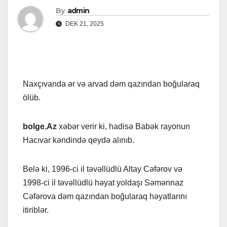
By
admin
DEK 21, 2025
Naxçıvanda ər və arvad dəm qazından boğularaq
ölüb.
bolge.Az
xəbər verir ki, hadisə Babək rayonun
Hacıvar kəndində qeydə alınıb.
Belə ki, 1996-ci il təvəllüdlü Altay Cəfərov və
1998-ci il təvəllüdlü həyat yoldaşı Səmənnaz
Cəfərova dəm qazından boğularaq həyatlarını
itiriblər.