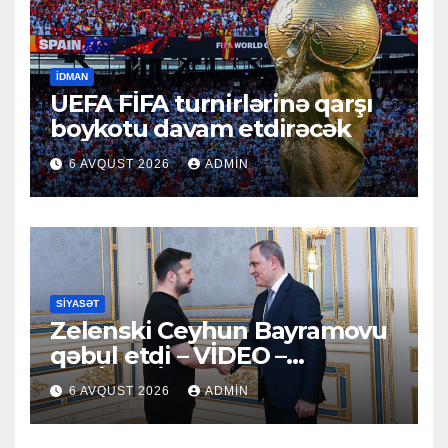
İDMAN
UEFA FİFA turnirlərinə qarşı
boykotu davam etdirəcək
6 AVQUST 2026
ADMIN
SIYASƏT
Zelenski Ceyhun Bayramovu
qəbul etdi – VİDEO –
YENİLƏNİB
6 AVQUST 2026
ADMIN