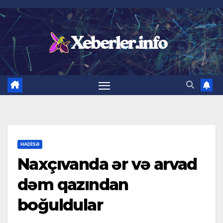
Skip
to
content
HADISƏ
Naxçıvanda ər və arvad
dəm qazından
boğuldular