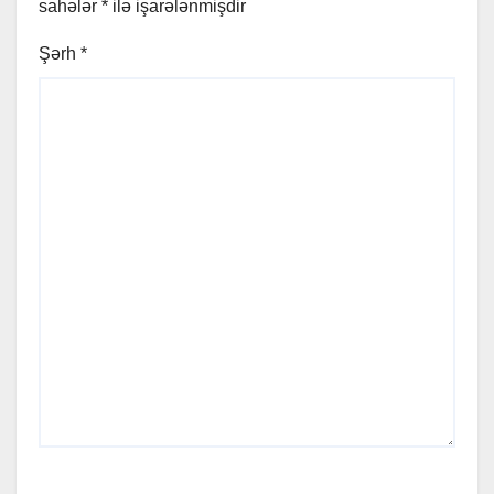
sahələr
*
ilə işarələnmişdir
Şərh
*