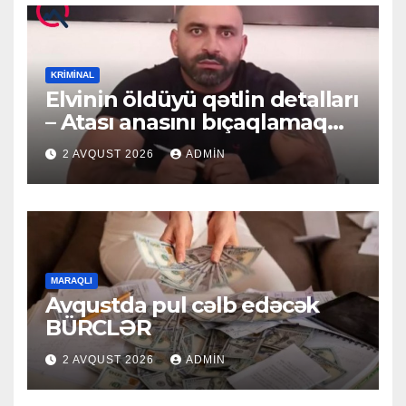
KRIMINAL
Elvinin öldüyü qətlin detalları
– Atası anasını bıçaqlamaq
istəyirmiş
2 AVQUST 2026
ADMIN
MARAQLI
Avqustda pul cəlb edəcək
BÜRCLƏR
2 AVQUST 2026
ADMIN