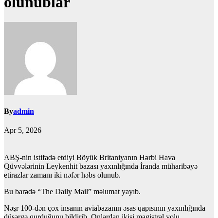
olunublar
By
admin
Apr 5, 2026
ABŞ-nin istifadə etdiyi Böyük Britaniyanın Hərbi Hava
Qüvvələrinin Leykenhit bazası yaxınlığında İranda müharibəyə
etirazlar zamanı iki nəfər həbs olunub.
Bu barədə “The Daily Mail” məlumat yayıb.
Nəşr 100-dən çox insanın aviabazanın əsas qapısının yaxınlığında
düşərgə qurduğunu bildirib. Onlardan ikisi magistral yolu