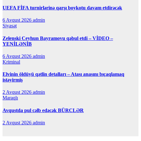
UEFA FİFA turnirlərinə qarşı boykotu davam etdirəcək
6 Avqust 2026
admin
Siyasət
Zelenski Ceyhun Bayramovu qəbul etdi – VİDEO –
YENİLƏNİB
6 Avqust 2026
admin
Kriminal
Elvinin öldüyü qətlin detalları – Atası anasını bıçaqlamaq
istəyirmiş
2 Avqust 2026
admin
Maraqlı
Avqustda pul cəlb edəcək BÜRCLƏR
2 Avqust 2026
admin