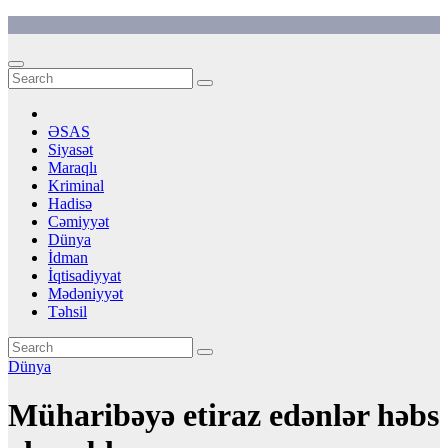
Skip
to
content
ƏSAS
Siyasət
Maraqlı
Kriminal
Hadisə
Cəmiyyət
Dünya
İdman
İqtisadiyyat
Mədəniyyət
Təhsil
Dünya
Müharibəyə etiraz edənlər həbs