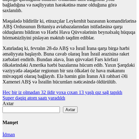
bağladığına və nəqliyyatın hərəkətinə mane olduğuna görə
saxlanılıb.
Məqalədə bildirilir ki, etirazçılar Leykenhit bazasının komandirlərinə
ABŞ Ordusunun Britaniya aviabazalarından istifadəsinə qarşı
olduqlarını bildirən və Hərbi Hava Qüvvələrinin beynəlxalq hüquqa
hörmətsizliyini pisləyən məktub təqdim ediblər.
Xatırladaq ki, fevralın 28-də ABŞ və İsrail İrana qarşı birgə hərbi
əməliyyata başlayıb. Buna cavab olaraq İran İsrail ərazisinə raket
zərbələri endirib. Bundan əlavə, İran qüvvələri Fars körfəzi
ölkələrindəki Amerika hərbi bazalarına hücum edib. Yaxın Şərqdəki
vəziyyətlə əlaqədar regionun bir sıra ölkələri öz hava məkanını
müvəqqəti olaraq bağlayıb. Elə həmin gün İranın Ali rəhbəri Əli
Xamenei ABŞ və İsrailin hücumları nəticəsində öldürülüb.
Yazı
Heç bir iz olmadan 32 ildir yoxa çıxan 13 yaşlı qız sağ tapıldı
Super dəqiq atom saatı yaradıldı
naviqasiyası
Axtar
Axtar
Manşet
İdman