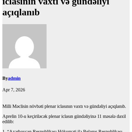
iclasının vaxtı və gündəliyi
açıqlanıb
By
admin
Apr 7, 2026
Milli Məclisin növbəti plenar iclasının vaxtı və gündəliyi açıqlanıb.
Aprelin 10-u keçiriləcək plenar iclasın gündəliyinə 11 məsələ daxil
edilib:
1. “Azərbaycan Respublikası Hökuməti ilə Belarus Respublikası