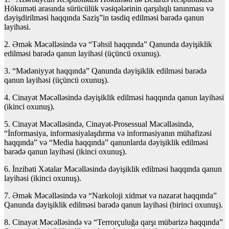
Hökuməti arasında sürücülük vəsiqələrinin qarşılıqlı tanınması və
dəyişdirilməsi haqqında Saziş”in təsdiq edilməsi barədə qanun
layihəsi.
2. Əmək Məcəlləsində və “Təhsil haqqında” Qanunda dəyişiklik
edilməsi barədə qanun layihəsi (üçüncü oxunuş).
3. “Mədəniyyət haqqında” Qanunda dəyişiklik edilməsi barədə
qanun layihəsi (üçüncü oxunuş).
4. Cinayət Məcəlləsində dəyişiklik edilməsi haqqında qanun layihəsi
(ikinci oxunuş).
5. Cinayət Məcəlləsində, Cinayət-Prosessual Məcəlləsində,
“İnformasiya, informasiyalaşdırma və informasiyanın mühafizəsi
haqqında” və “Media haqqında” qanunlarda dəyişiklik edilməsi
barədə qanun layihəsi (ikinci oxunuş).
6. İnzibati Xətalar Məcəlləsində dəyişiklik edilməsi haqqında qanun
layihəsi (ikinci oxunuş).
7. Əmək Məcəlləsində və “Narkoloji xidmət və nəzarət haqqında”
Qanunda dəyişiklik edilməsi barədə qanun layihəsi (birinci oxunuş).
8. Cinayət Məcəlləsində və “Terrorçuluğa qarşı mübarizə haqqında”