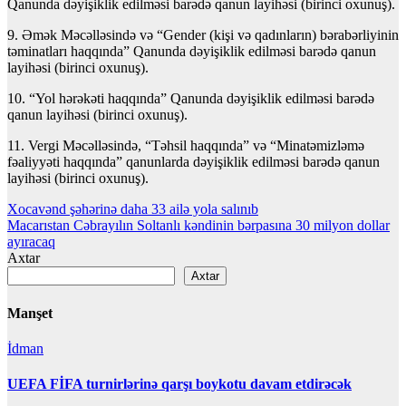
Qanunda dəyişiklik edilməsi barədə qanun layihəsi (birinci oxunuş).
9. Əmək Məcəlləsində və “Gender (kişi və qadınların) bərabərliyinin
təminatları haqqında” Qanunda dəyişiklik edilməsi barədə qanun
layihəsi (birinci oxunuş).
10. “Yol hərəkəti haqqında” Qanunda dəyişiklik edilməsi barədə
qanun layihəsi (birinci oxunuş).
11. Vergi Məcəlləsində, “Təhsil haqqında” və “Minatəmizləmə
fəaliyyəti haqqında” qanunlarda dəyişiklik edilməsi barədə qanun
layihəsi (birinci oxunuş).
Yazı
Xocavənd şəhərinə daha 33 ailə yola salınıb
Macarıstan Cəbrayılın Soltanlı kəndinin bərpasına 30 milyon dollar
naviqasiyası
ayıracaq
Axtar
Axtar
Manşet
İdman
UEFA FİFA turnirlərinə qarşı boykotu davam etdirəcək