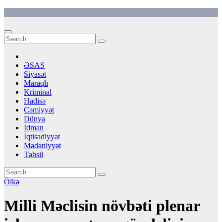
Skip
to
content
ƏSAS
Siyasət
Maraqlı
Kriminal
Hadisə
Cəmiyyət
Dünya
İdman
İqtisadiyyat
Mədəniyyət
Təhsil
Ölkə
Milli Məclisin növbəti plenar