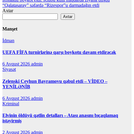
Yazı
“Qalatasaray” səfərdə “Rizespor”u darmadağın etdi
naviqasiyası
Axtar
Axtar
Manşet
İdman
UEFA FİFA turnirlərinə qarşı boykotu davam etdirəcək
6 Avqust 2026
admin
Siyasət
Zelenski Ceyhun Bayramovu qəbul etdi – VİDEO –
YENİLƏNİB
6 Avqust 2026
admin
Kriminal
Elvinin öldüyü qətlin detalları – Atası anasını bıçaqlamaq
istəyirmiş
2 Avqust 2026
admin