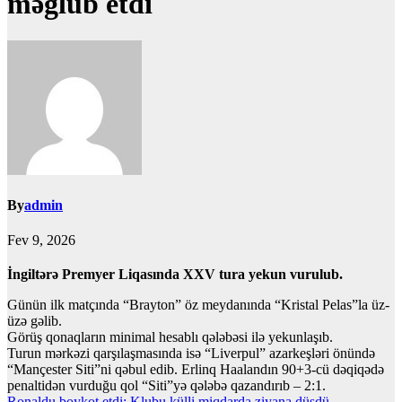
məğlub etdi
By
admin
Fev 9, 2026
İngiltərə Premyer Liqasında XXV tura yekun vurulub.
Günün ilk matçında “Brayton” öz meydanında “Kristal Pelas”la üz-
üzə gəlib.
Görüş qonaqların minimal hesablı qələbəsi ilə yekunlaşıb.
Turun mərkəzi qarşılaşmasında isə “Liverpul” azarkeşləri önündə
“Mançester Siti”ni qəbul edib. Erlinq Haalandın 90+3-cü dəqiqədə
penaltidən vurduğu qol “Siti”yə qələbə qazandırıb – 2:1.
Ronaldu boykot etdi: Klubu külli miqdarda ziyana düşdü