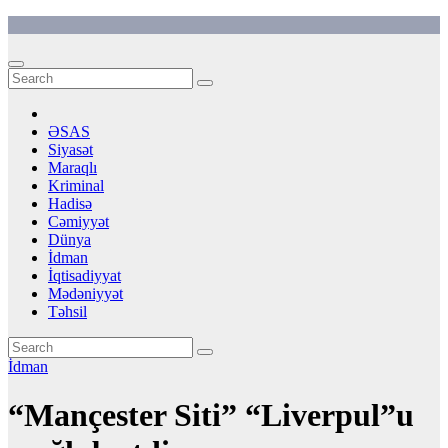
Skip
to
content
ƏSAS
Siyasət
Maraqlı
Kriminal
Hadisə
Cəmiyyət
Dünya
İdman
İqtisadiyyat
Mədəniyyət
Təhsil
İdman
“Mançester Siti” “Liverpul”u