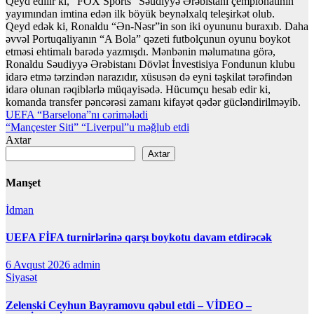
Qeyd edilir ki, “FOX Sports” Səudiyyə Ərəbistanı çempionatının
yayımından imtina edən ilk böyük beynəlxalq teleşirkət olub.
Qeyd edək ki, Ronaldu “Ən-Nəsr”in son iki oyununu buraxıb. Daha
əvvəl Portuqaliyanın “A Bola” qəzeti futbolçunun oyunu boykot
etməsi ehtimalı barədə yazmışdı. Mənbənin məlumatına görə,
Ronaldu Səudiyyə Ərəbistanı Dövlət İnvestisiya Fondunun klubu
idarə etmə tərzindən narazıdır, xüsusən də eyni təşkilat tərəfindən
idarə olunan rəqiblərlə müqayisədə. Hücumçu hesab edir ki,
komanda transfer pəncərəsi zamanı kifayət qədər gücləndirilməyib.
Yazı
UEFA “Barselona”nı cərimələdi
“Mançester Siti” “Liverpul”u məğlub etdi
naviqasiyası
Axtar
Axtar
Manşet
İdman
UEFA FİFA turnirlərinə qarşı boykotu davam etdirəcək
6 Avqust 2026
admin
Siyasət
Zelenski Ceyhun Bayramovu qəbul etdi – VİDEO –