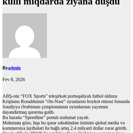
külli miqdarda ziyana düşdü
By
admin
Fev 8, 2026
ABŞ-nin “FOX Sports” teleşirkəti portuqaliyalı futbol ulduzu
Kriştianu Ronaldunun “Ən-Nəsr” oyunlarını boykot etməsi fonunda
Səudiyyə Ərəbistanı çempionatının oyunlarının yayımını
dayandırmaq qərarına gəlib.
Bu barədə “Speedline” portalı məlumat yayəb.
Məlumata görə, liqa bu qərar səbəbindən özünün qlobal media və
kommersiya layihələri ilə bağlı artıq 2.4 milyard dollar zərər görüb.