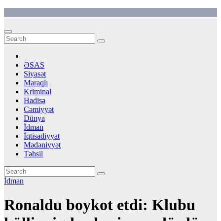
Skip
to
content
ƏSAS
Siyasət
Maraqlı
Kriminal
Hadisə
Cəmiyyət
Dünya
İdman
İqtisadiyyat
Mədəniyyət
Təhsil
İdman
Ronaldu boykot etdi: Klubu